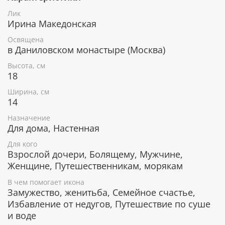
Преодоление искушений.
Лик
Удачное замужество и счастливая супружеская
Ирина Македонская
жизнь.
Поиск новой работы.
Освящена
Помощь при трудностях на работе.
в Даниловском монастыре (Москва)
Защита в дальних и опасных путешествиях.
Высота, см
При переезде в другой город, на новое место
18
жительства.
Ширина, см
14
Икона уже освящена
Назначение
Для дома, Настенная
Для кого
Лик изготовлен методом шелкографии в России, в
Взрослой дочери, Болящему, Мужчине,
Даниловском монастыре. Освящен по всем канонам
Женщине, Путешественникам, морякам
Православной церкви. Икона поставляется в
коробке с изображением монастыря, к каждой
В чем помогает икона
иконе прилагается сертификат.
Замужество, женитьба, Семейное счастье,
Избавление от недугов, Путешествие по суше
Серебряное покрытие, ценные породы
и воде
дерева