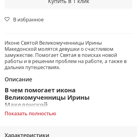
Купить в 1 клик
В избранное
Иконе Святой Великомученницы Ирины
Македонской молятся девушки о счастливом
замужестве. Помогает Святая в поисках новой
работы и в решении проблем на работе, а также в
дальних путешествиях.
Описание
В чем помогает икона
Великомученницы Ирины
Македонской
Показать полностью
Исцеление от тяжелых болезней,
сопровождаемых сильными болями.
Укрепление веры, избавление от духовных
недугов.
Характеристики