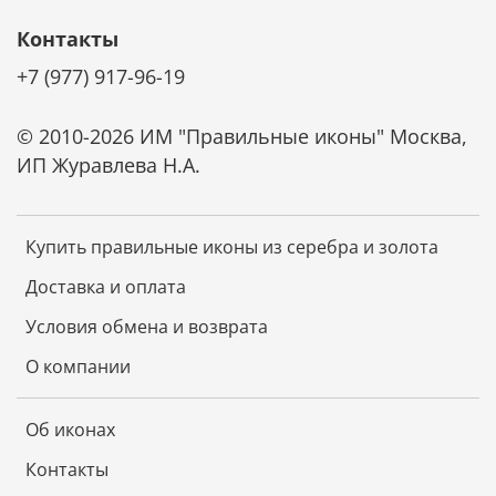
отсутствие примесей в серебре. Такое покрытие
обладает особой стойкостью к внешнему
Контакты
воздействию, оно не утрачивает первоначальный
+7 (977) 917-96-19
блеск в течение многих лет, устойчиво к коррозии и
царапинам.
© 2010-2026 ИМ "Правильные иконы" Москва,
ИП Журавлева Н.А.
Дополнительную защиту дает прозрачный лак,
нанесенный поверх серебра. Он также защищает
икону от царапин и потери блеска.
Купить правильные иконы из серебра и золота
Доставка и оплата
Ценные породы дерева, из которых изготовлена
основа иконы, обладают отличной
Условия обмена и возврата
износостойкостью, не коробятся от времени и
О компании
надолго сохраняют первозданный вид.
Об иконах
Не требует специального ухода
Контакты
Икона не требует чистки специальными средствами.