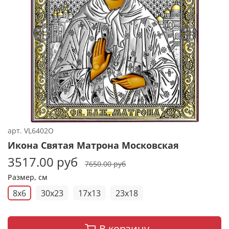
арт.
VL6402O
Икона Святая Матрона Московская
3517.00 руб
7650.00 руб
Размер, см
8x6
30x23
17x13
23x18
В корзину