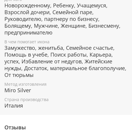
Новорожденному, Ребенку, Учащемуся,
Взрослой дочери, Семейной паре,
Руководителю, партнеру по бизнесу,
Деревянная основа иконы изготавливается из
наиболее ценных пород лиственных деревьв.
Болящему, Мужчине, Женщине, Бизнесмену,
Дерево окуме и ореховое дерево отличаются
предпринимателю
благородным цветом и фактурой.
В чем помогает икона
Замужество, женитьба, Семейное счастье,
Помощь в учебе, Поиск работы, Карьера,
Защита от царапин и потери блеска
успех, Избавление от недугов, Житейские
нужды, Достаток, материальное благополучие,
Серебряный слой на поверхность иконы наносится
От тюрьмы
по PVD технологии, которая обеспечивает
отсутствие примесей в серебре. Такое покрытие
Метод изготовления
обладает особой стойкостью к внешнему
Miro Silver
воздействию, оно не утрачивает первоначальный
блеск в течение многих лет, устойчиво к коррозии и
Страна производства
царапинам.
Италия
Дополнительную защиту дает прозрачный лак,
Отзывы
нанесенный поверх серебра. Он также защищает