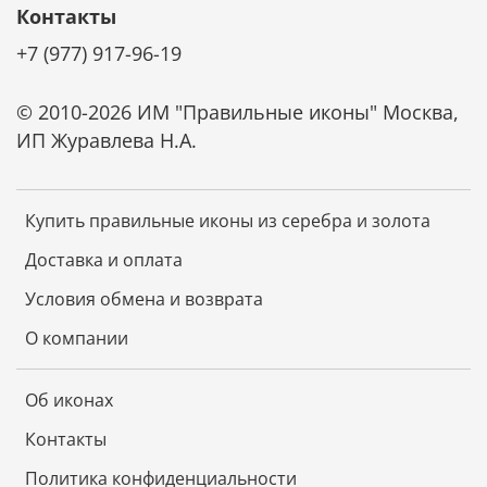
Контакты
Дополнительную защиту дает прозрачный лак,
+7 (977) 917-96-19
нанесенный поверх серебра. Он также защищает
икону от царапин и потери блеска.
© 2010-2026 ИМ "Правильные иконы" Москва,
ИП Журавлева Н.А.
Ценные породы дерева, из которых изготовлена
основа иконы, обладают отличной
износостойкостью, не коробятся от времени и
Купить правильные иконы из серебра и золота
надолго сохраняют первозданный вид.
Доставка и оплата
Условия обмена и возврата
Не требует специального ухода
О компании
Икона не требует чистки специальными средствами.
Она не темнеет от времени. Достаточно просто
смахивать с нее пыль мягкой тканью и беречь от
Об иконах
царапин. И икона будет радовать красотой и
блеском долгие годы.
Контакты
Политика конфиденциальности