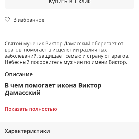
Купить в 1 клик
В избранное
Святой мученик Виктор Дамасский оберегает от
врагов, помогает в исцелении различных
заболеваний, защищает семью и страну от врагов.
Небесный покровитель мужчин по имени Виктор.
Описание
В чем помогает икона Виктор
Дамасский
Исцеление от болезней, в том числе болезней
Показать полностью
рук и ног, кожных заболеваний и заболеваний
глаз.
Защита страны и семьи от врагов.
Защита семьи от бед и невзгод.
Характеристики
Помощь в поиске достойного спутника жизни.