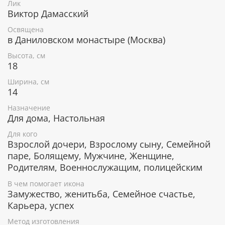
Лик
Покровитель и защитник военных.
Виктор Дамасский
Помощь в карьере, продвижении по службе.
Освящена
в Даниловском монастыре (Москва)
Икона уже освящена
Высота, см
18
Ширина, см
Лик изготовлен методом шелкографии в России, в
14
Даниловском монастыре. Освящен по всем канонам
Назначение
Православной церкви. Икона поставляется в
Для дома, Настольная
коробке с изображением монастыря, к каждой
иконе прилагается сертификат.
Для кого
Взрослой дочери, Взрослому сыну, Семейной
Серебряное покрытие, ценные породы
паре, Болящему, Мужчине, Женщине,
дерева
Родителям, Военнослужащим, полицейским
Рамка изготовлена в Италии, покрыта слоем
В чем помогает икона
чистого серебра 999 пробы. С помощью
Замужество, женитьба, Семейное счастье,
современных технологий изделию придается
Карьера, успех
особая рельефность и выразительность. Икона
изготовлена из металлической пластины Miro Silver,
Метод изготовления