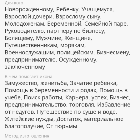
Икона изготовлена из металлической пластины Miro
Для кого
Silver, нижний слой которой состоит из аллюминия,
Новорожденному, Ребенку, Учащемуся,
а верхний - из серебра.
Взрослой дочери, Взрослому сыну,
Молодоженам, Беременной, Семейной паре,
Руководителю, партнеру по бизнесу,
Деревянная основа иконы изготавливается из
Болящему, Мужчине, Женщине,
наиболее ценных пород лиственных деревьв.
Путешественникам, морякам,
Дерево окуме и ореховое дерево отличаются
Военнослужащим, полицейским, Бизнесмену,
благородным цветом и фактурой.
предпринимателю, Осужденному,
заключенному
Защита от царапин и потери блеска
В чем помогает икона
Замужество, женитьба, Зачатие ребенка,
Серебряный слой на поверхность иконы наносится
Помощь в беременности и родах, Помощь в
по PVD технологии, которая обеспечивает
учебе, Поиск работы, Карьера, успех, Бизнес,
отсутствие примесей в серебре. Такое покрытие
предпринимательство, торговля, Избавление
обладает особой стойкостью к внешнему
от недугов, Путешествие по суше и воде,
воздействию, оно не утрачивает первоначальный
Житейские нужды, Достаток, материальное
блеск в течение многих лет, устойчиво к коррозии и
благополучие, От тюрьмы
царапинам.
Метод изготовления