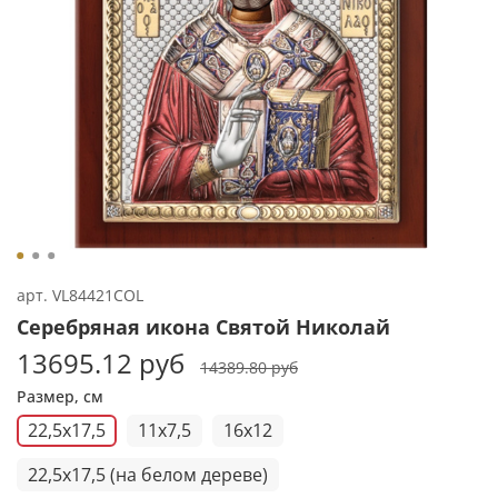
арт.
VL84421COL
Серебряная икона Святой Николай
13695.12 руб
14389.80 руб
Размер, см
22,5x17,5
11x7,5
16x12
22,5x17,5 (на белом дереве)