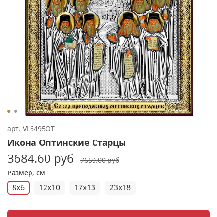
арт.
VL6495OT
Икона Оптинские Старцы
3684.60 руб
7650.00 руб
Размер, см
8x6
12x10
17x13
23x18