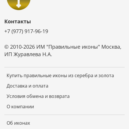
нанесенный поверх серебра. Он также защищает
икону от царапин и потери блеска.
Контакты
Ценные породы дерева, из которых изготовлена
+7 (977) 917-96-19
основа иконы, обладают отличной
износостойкостью, не коробятся от времени и
© 2010-2026 ИМ "Правильные иконы" Москва,
надолго сохраняют первозданный вид.
ИП Журавлева Н.А.
Не требует специального ухода
Купить правильные иконы из серебра и золота
Икона не требует чистки специальными средствами.
Она не темнеет от времени. Достаточно просто
Доставка и оплата
смахивать с нее пыль мягкой тканью и беречь от
царапин. И икона будет радовать красотой и
Условия обмена и возврата
блеском долгие годы.
О компании
Об иконах