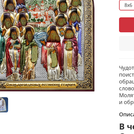
8x6
Чудот
поист
обращ
слово
Молят
и обр
Опис
В ч