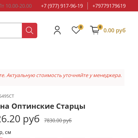
т 10.00-20.00
+7 (977) 917-96-19
+79779179619
0
0
0.00 руб
те. Актуальную стоимость уточняйте у менеджера.
6495CT
на Оптинские Старцы
6.20 руб
7830.00 руб
р, см