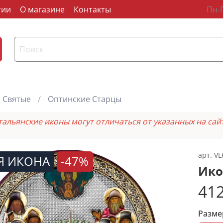
тии
О магазине
Контакты
Пн-П
Святые
Оптинские Старцы
тальянские иконы могут отличаться от указанных на сай
арт.
VL
Я ИКОНА
-47%
Ико
412
Разме