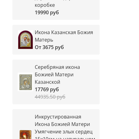
коробке
19990 руб
Икона Казанская Божия
Матерь
От
3675 руб
Серебряная икона
Божией Матери
Казанской
17769 руб
44935.50 руб
Инкрустированная
Икона Божией Матери
Умягчение злых сердец
15х10см на натуральном