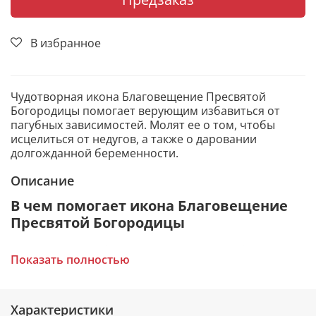
В избранное
Чудотворная икона Благовещение Пресвятой
Богородицы помогает верующим избавиться от
пагубных зависимостей. Молят ее о том, чтобы
исцелиться от недугов, а также о даровании
долгожданной беременности.
Описание
В чем помогает икона Благовещение
Пресвятой Богородицы
Исцеление физических и душевных болезней.
Показать полностью
Избавление от мужского и женского
бесплодия.
Избавление от пагубных зависимостей:
пьянства, табакокурения, наркомании,
Характеристики