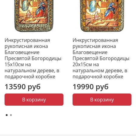
надолго сохраняют первозданный вид.
Не требует специального ухода
Икона не требует чистки специальными средствами.
Инкрустированная
Инкрустированная
Она не темнеет от времени. Достаточно просто
рукописная икона
рукописная икона
смахивать с нее пыль мягкой тканью и беречь от
Благовещение
Благовещение
царапин. И икона будет радовать красотой и
Пресвятой Богородицы
Пресвятой Богородицы
блеском долгие годы.
15х10см на
20х15см на
натуральном дереве, в
натуральном дереве, в
подарочной коробке
подарочной коробке
13590 руб
19990 руб
В корзину
В корзину