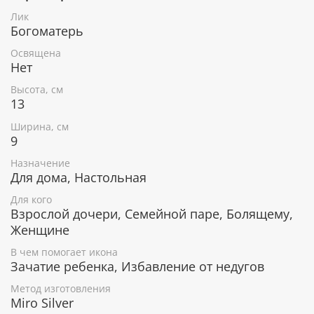
азартных игр.
Лик
Очищение от грехов, прощение грехов.
Богоматерь
Избавление от душевного смятения и тяжелых
мыслей.
Освящена
Нет
Высота, см
Серебряное покрытие, ценные породы
13
дерева
Ширина, см
9
Икона покрыта слоем чистого серебра 999 пробы. С
помощью современных технологий изделию
Назначение
придается особая рельефность и выразительность.
Для дома, Настольная
Икона изготовлена из металлической пластины Miro
Silver, нижний слой которой состоит из аллюминия,
Для кого
а верхний - из серебра.
Взрослой дочери, Семейной паре, Болящему,
Женщине
В чем помогает икона
Деревянная основа иконы изготавливается из
Зачатие ребенка, Избавление от недугов
наиболее ценных пород лиственных деревьв.
Метод изготовления
Дерево окуме и ореховое дерево отличаются
Miro Silver
благородным цветом и фактурой.