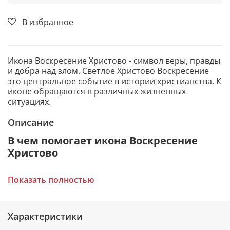
В избранное
Икона Воскресение Христово - символ веры, правды
и добра над злом. Светлое Христово Воскресение
это центральное событие в истории христианства. К
иконе обращаются в различных жизненных
ситуациях.
Описание
В чем помогает икона Воскресение
Христово
Помощь и поддержка в любых жизненных
Показать полностью
ситуациях.
Благословение на какое-либо дело.
Исцеление от телесных и духовных недугов.
Обретение истинной веры.
Характеристики