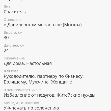
Икона уже освящена
Лик
Спаситель
Лик изготовлен методом УФ-печати в России.
Освящена
Освящен в Даниловском монастыре по всем
в Даниловском монастыре (Москва)
канонам Православной церкви. Икона поставляется
в коробке с изображением монастыря, к каждой
Высота, см
иконе прилагается сертификат.
30
Серебряное покрытие, ценные породы
Ширина, см
24
дерева
Назначение
Рамка покрыта слоем чистого серебра 925 пробы и
Для дома, Настольная
позолотой. С помощью современных технологий
изделию придается особая рельефность и
Для кого
выразительность. Икона изготовлена из
Руководителю, партнеру по бизнесу,
металлической пластины Miro Silver, нижний слой
Болящему, Мужчине, Женщине
которой состоит из алюминия, а верхний - из
В чем помогает икона
серебра. Отдельные элементы покрыты позолотой.
Избавление от недугов, Житейские нужды
Деревянная основа иконы изготавливается из
Метод изготовления
наиболее ценных пород лиственных деревьев,
УФ-печать по золочению
например, дерева окуме и орехового дерева,