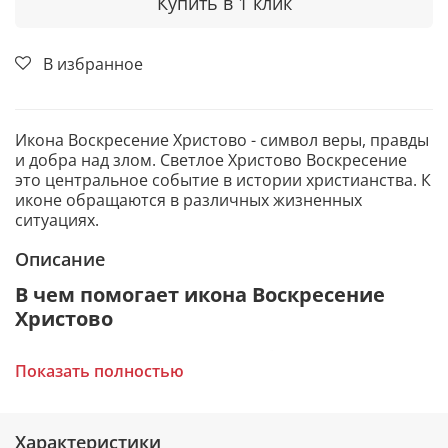
Купить в 1 клик
В избранное
Икона Воскресение Христово - символ веры, правды
и добра над злом. Светлое Христово Воскресение
это центральное событие в истории христианства. К
иконе обращаются в различных жизненных
ситуациях.
Описание
В чем помогает икона Воскресение
Христово
Помощь и поддержка в любых жизненных
Показать полностью
ситуациях.
Благословение на какое-либо дело.
Исцеление от телесных и духовных недугов.
Обретение истинной веры.
Характеристики