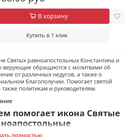
В корзину
Купить в 1 клик
не Святых равноапостольных Константина и
ы верующие обращаются с молитвами об
ение от различных недугов, а также о
иальном благополучии. Помогает святой
 также политикам и руководителям.
ание
ем помогает икона Святые
вноапостольные
стантин и Елена
зать полностью