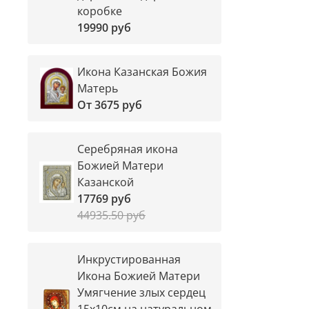
коробке
19990 руб
Икона Казанская Божия
Матерь
От
3675 руб
Серебряная икона
Божией Матери
Казанской
17769 руб
44935.50 руб
Инкрустированная
Икона Божией Матери
Умягчение злых сердец
15х10см на натуральном