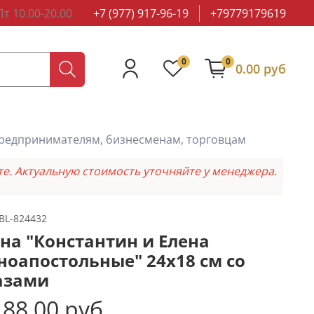
т 10.00-20.00
+7 (977) 917-96-19
+79779179619
0
0
0.00 руб
редпринимателям, бизнесменам, торговцам
те. Актуальную стоимость уточняйте у менеджера.
BL-824432
на "Константин и Елена
ноапостольные" 24х18 см со
азами
88.00 руб