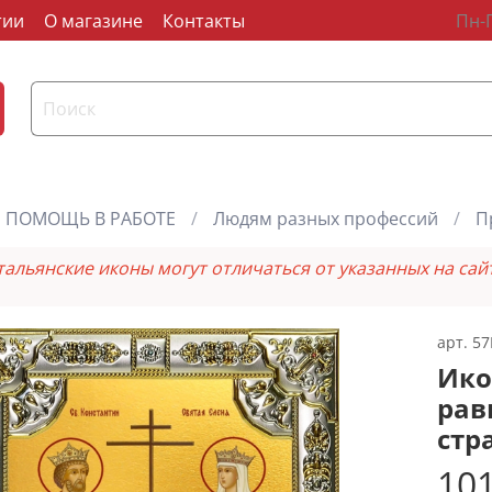
тии
О магазине
Контакты
Пн-П
ПОМОЩЬ В РАБОТЕ
Людям разных профессий
П
тальянские иконы могут отличаться от указанных на сай
арт.
57
Ико
рав
стр
101