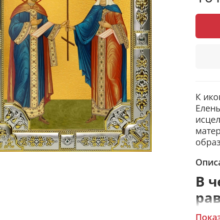
К ико
Елен
исцел
матер
образ
Опис
В ч
ра
Кон
Пока