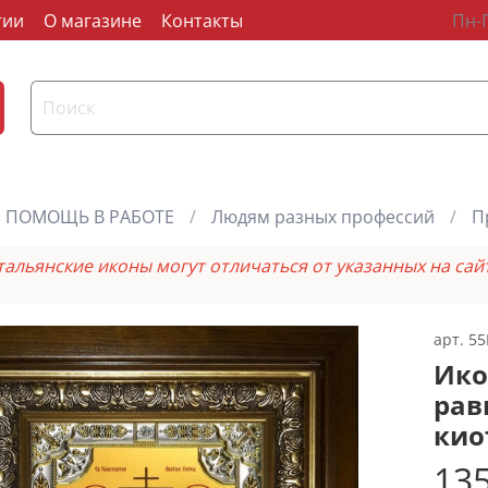
тии
О магазине
Контакты
Пн-П
ПОМОЩЬ В РАБОТЕ
Людям разных профессий
П
тальянские иконы могут отличаться от указанных на сай
арт.
55
Ико
рав
кио
135