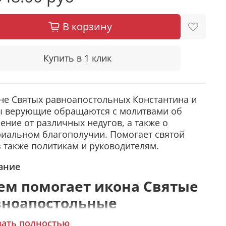
В корзину
Купить в 1 клик
не Святых равноапостольных Константина и
ы верующие обращаются с молитвами об
ение от различных недугов, а также о
иальном благополучии. Помогает святой
 также политикам и руководителям.
ание
ем помогает икона Святые
вноапостольные
стантин и Елена
зать полностью