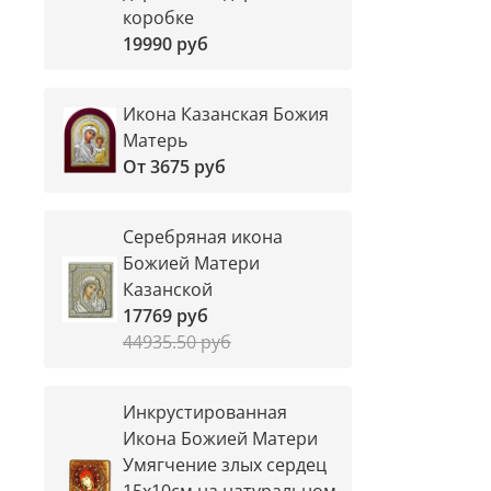
коробке
19990 руб
Икона Казанская Божия
Матерь
От
3675 руб
Серебряная икона
Божией Матери
Казанской
17769 руб
44935.50 руб
Инкрустированная
Икона Божией Матери
Умягчение злых сердец
15х10см на натуральном