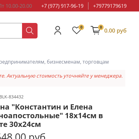
т 10.00-20.00
+7 (977) 917-96-19
+79779179619
0
0
0.00 руб
редпринимателям, бизнесменам, торговцам
те. Актуальную стоимость уточняйте у менеджера.
BLK-834432
на "Константин и Елена
ноапостольные" 18х14см в
те 30х24см
48.00 руб