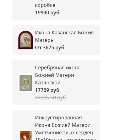
коробке
19990 руб
Икона Казанская Божия
Матерь
От
3675 руб
Серебряная икона
Божией Матери
Казанской
17769 руб
44935.50 руб
Инкрустированная
Икона Божией Матери
Умягчение злых сердец
15х10см на натуральном