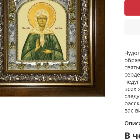
Чудот
образ
святы
серде
недуг
всех 
следу
расск
вас в
Опис
В ч