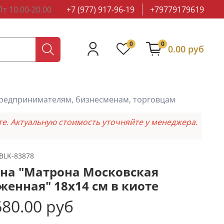
т 10.00-20.00
+7 (977) 917-96-19
+79779179619
0
0
0.00 руб
редпринимателям, бизнесменам, торговцам
те. Актуальную стоимость уточняйте у менеджера.
BLK-83878
на "Матрона Московская
женная" 18х14 см в киоте
80.00 руб