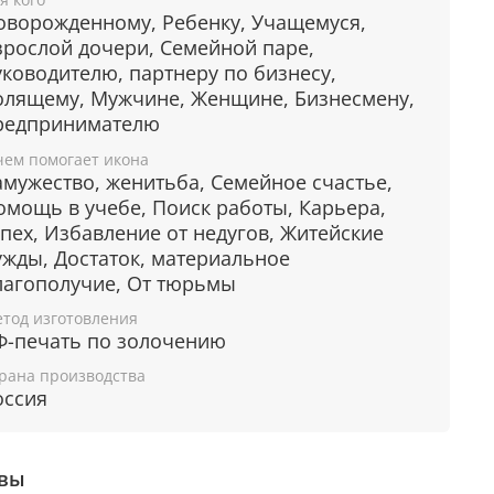
фикат.
оворожденному, Ребенку, Учащемуся,
ребряное покрытие, ценные
зрослой дочери, Семейной паре,
уководителю, партнеру по бизнесу,
роды дерева
олящему, Мужчине, Женщине, Бизнесмену,
редпринимателю
 покрыта слоем чистого серебра 925 пробы и
лотой. С помощью современных технологий
чем помогает икона
амужество, женитьба, Семейное счастье,
ию придается особая рельефность и
омощь в учебе, Поиск работы, Карьера,
ительность. Икона изготовлена из
спех, Избавление от недугов, Житейские
лической пластины Miro Silver, нижний слой
ужды, Достаток, материальное
ой состоит из алюминия, а верхний - из
лагополучие, От тюрьмы
ра. Отдельные элементы покрыты позолотой.
тод изготовления
янная основа иконы изготавливается из
Ф-печать по золочению
лее ценных пород лиственных деревьев,
рана производства
мер, дерева окуме и орехового дерева,
оссия
рые отличаются благородным цветом и
рой.
 в киоте
вы