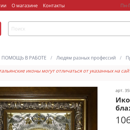
тии
О магазине
Контакты
Пн-П
ПОМОЩЬ В РАБОТЕ
Людям разных профессий
П
тальянские иконы могут отличаться от указанных на сай
арт.
35
Ико
бла
106