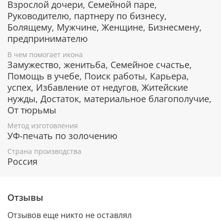
позолотой. С помощью современных технологий
Взрослой дочери, Семейной паре,
изделию придается особая рельефность и
Руководителю, партнеру по бизнесу,
выразительность. Икона изготовлена из
Болящему, Мужчине, Женщине, Бизнесмену,
металлической пластины Miro Silver, нижний слой
предпринимателю
которой состоит из алюминия, а верхний - из
серебра. Отдельные элементы покрыты позолотой.
В чем помогает икона
Замужество, женитьба, Семейное счастье,
Деревянная основа иконы изготавливается из
Помощь в учебе, Поиск работы, Карьера,
наиболее ценных пород лиственных деревьев,
успех, Избавление от недугов, Житейские
например, дерева окуме и орехового дерева,
которые отличаются благородным цветом и
нужды, Достаток, материальное благополучие,
фактурой.
От тюрьмы
Защита от царапин и потери блеска
Метод изготовления
УФ-печать по золочению
Серебряный слой на поверхность иконы наносится
Страна производства
по PVD технологии, которая обеспечивает
Россия
отсутствие примесей в серебре. Такое покрытие
обладает особой стойкостью к внешнему
воздействию, оно не утрачивает первоначальный
блеск в течение многих лет, устойчиво к коррозии и
Отзывы
царапинам.
Отзывов еще никто не оставлял