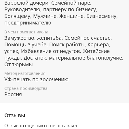
позолотой. С помощью современных технологий
Взрослой дочери, Семейной паре,
изделию придается особая рельефность и
Руководителю, партнеру по бизнесу,
выразительность. Икона изготовлена из
Болящему, Мужчине, Женщине, Бизнесмену,
металлической пластины Miro Silver, нижний слой
предпринимателю
которой состоит из алюминия, а верхний - из
серебра. Отдельные элементы покрыты позолотой.
В чем помогает икона
Замужество, женитьба, Семейное счастье,
Деревянная основа иконы изготавливается из
Помощь в учебе, Поиск работы, Карьера,
наиболее ценных пород лиственных деревьев,
успех, Избавление от недугов, Житейские
например, дерева окуме и орехового дерева,
которые отличаются благородным цветом и
нужды, Достаток, материальное благополучие,
фактурой.
От тюрьмы
Уже в киоте
Метод изготовления
УФ-печать по золочению
Киот изготовлен из массива дерева. Стекло
Страна производства
обеспечивает иконе дополнительную защиту от
Россия
пыли и выгорания.
Освящённая икона в киоте - готовый подарок на
любой праздник.
Отзывы
Защита от царапин и потери блеска
Отзывов еще никто не оставлял