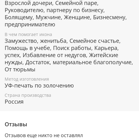
позолотой. С помощью современных технологий
Взрослой дочери, Семейной паре,
изделию придается особая рельефность и
Руководителю, партнеру по бизнесу,
выразительность. Икона изготовлена из
Болящему, Мужчине, Женщине, Бизнесмену,
металлической пластины Miro Silver, нижний слой
предпринимателю
которой состоит из алюминия, а верхний - из
серебра. Отдельные элементы покрыты позолотой.
В чем помогает икона
Замужество, женитьба, Семейное счастье,
Деревянная основа иконы изготавливается из
Помощь в учебе, Поиск работы, Карьера,
наиболее ценных пород лиственных деревьев,
успех, Избавление от недугов, Житейские
например, дерева окуме и орехового дерева,
которые отличаются благородным цветом и
нужды, Достаток, материальное благополучие,
фактурой.
От тюрьмы
Уже в киоте
Метод изготовления
УФ-печать по золочению
Киот изготовлен из массива дерева. Стекло
Страна производства
обеспечивает иконе дополнительную защиту от
Россия
пыли и выгорания.
Освящённая икона в киоте - готовый подарок на
любой праздник.
Отзывы
Защита от царапин и потери блеска
Отзывов еще никто не оставлял