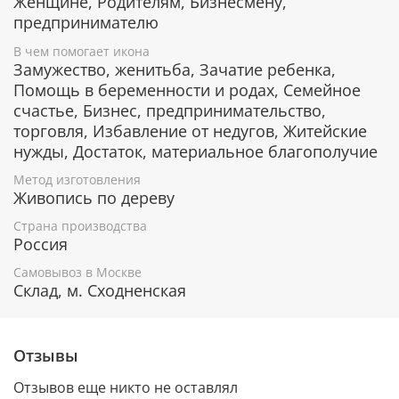
Женщине, Родителям, Бизнесмену,
сохранение любви между супругами.
предпринимателю
Помощь в бизнесе, торговле,
предпринимательстве, если деньги тратятся не
В чем помогает икона
Замужество, женитьба, Зачатие ребенка,
только на себя, но и на близких или на
благотворительность.
Помощь в беременности и родах, Семейное
счастье, Бизнес, предпринимательство,
торговля, Избавление от недугов, Житейские
нужды, Достаток, материальное благополучие
Гарантия подлинности
Метод изготовления
К каждому живописному образу прикладывается
Живопись по дереву
номерное свидетельство, в котором подробно
расписана вся информация об иконе:
Страна производства
Россия
Имя художника,
Материалы, из которых она изготовлена,
Самовывоз в Москве
Склад, м. Сходненская
Гарантия соответствия канонам Православной
Церкви.
Отзывы
Подарочная упаковка
Отзывов еще никто не оставлял