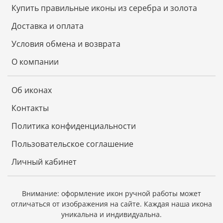
принимать приходящих к нему за благословением,
Купить правильные иконы из серебра и золота
советом и духовным утешением. Серафим
Саровский приложил особые усилия к устроению и
Доставка и оплата
расширению Дивеевской женской общины.
Условия обмена и возврата
Дата празднования: 15 января, 1 августа
О компании
Покровительство святого: Святому Серафиму
молятся о защите детей и наставлении их на путь
Об иконах
истинный, об исцелении болезней и несчастных
случаев, о защите от диких зверей.
Контакты
Церкви: Свято-Троицкий Серафимо-Дивеевский
Политика конфиденциальности
женский монастырь, с. Дивеево.
Пользовательское соглашение
Личный кабинет
Внимание: оформление икон ручной работы может
отличаться от изображения на сайте.
Каждая наша икона
уникальна и индивидуальна.