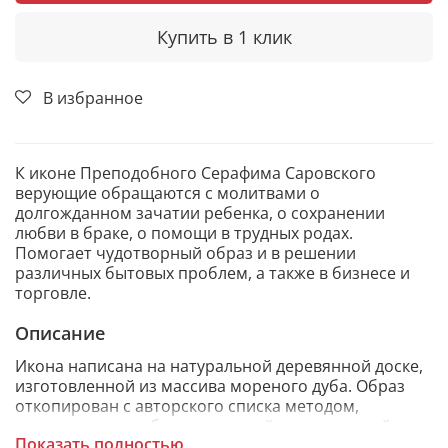
Купить в 1 клик
В избранное
К иконе Преподобного Серафима Саровского
верующие обращаются с молитвами о
долгожданном зачатии ребенка, о сохранении
любви в браке, о помощи в трудных родах.
Помогает чудотворный образ и в решении
различных бытовых проблем, а также в бизнесе и
торговле.
Описание
Икона написана на натуральной деревянной доске,
изготовленной из массива мореного дуба. Образ
откопирован с авторского списка методом,
получившим одобрение русской православной
Показать полностью
церкви.