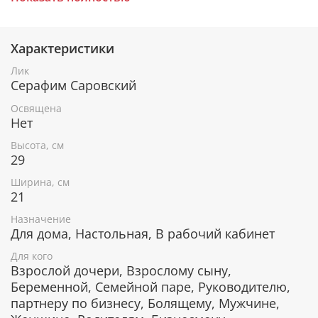
Характеристики
При окончательном оформлении образа
использовались специальные фронтажные грунты,
Лик
выравнивающие лаки и темперные краски. Венец и
Серафим Саровский
поля иконы вручную украшены рельефным
орнаментом.
Освящена
Нет
Высота, см
В чем помогает икона Преподобный
29
Серафим Саровский
Ширина, см
21
Помощь в моменты отчаяния и скорби.
Защита от искушений и наставление на путь
Назначение
истинный.
Для дома, Настольная, В рабочий кабинет
Исцеление тяжелых физических и душевных
Для кого
заболеваний.
Взрослой дочери, Взрослому сыну,
Помощь в удачном замужестве.
Беременной, Семейной паре, Руководителю,
Долгожданное зачатие ребенка.
партнеру по бизнесу, Болящему, Мужчине,
Помощь в трудных родах.
Сохранение брака, налаживание отношений,