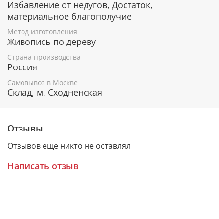
Избавление от недугов, Достаток,
независимости.
Помощь в обретении уважения и авторитета в
материальное благополучие
коллективе.
Метод изготовления
Направление на путь истинный, поиск своего
Живопись по дереву
предназначения в жизни.
Молитвы о близких и родных людях, об их
Страна производства
здоровье и благополучии.
Россия
Самовывоз в Москве
Склад, м. Сходненская
Гарантия подлинности
К каждому живописному образу прикладывается
Отзывы
номерное свидетельство, в котором подробно
расписана вся информация об иконе:
Отзывов еще никто не оставлял
Имя художника,
Написать отзыв
Материалы, из которых она изготовлена,
Гарантия соответствия канонам Православной
Церкви.