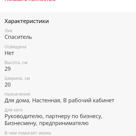
получившим одобрение русской православной
церкви.
Характеристики
Лик
При окончательном оформлении образа
Спаситель
использовались специальные фронтажные грунты,
выравнивающие лаки и темперные краски. Венец и
Освящена
поля иконы вручную украшены рельефным
Нет
орнаментом и натуральным жемчугом или
Высота, см
полудрагоценными камнями.
29
Ширина, см
20
В чем помогает икона Царь царей
Назначение
Покровительница людей, занимающих
Для дома, Настенная, В рабочий кабинет
руководящие посты, принимающих серьезные,
ответственные решения.
Для кого
Помогает обрести здравомыслие и терпение,
Руководителю, партнеру по бизнесу,
чтобы разумно и справедливо управлять
Бизнесмену, предпринимателю
подчиненными.
В чем помогает икона
Помощь в достижении успеха и материальной