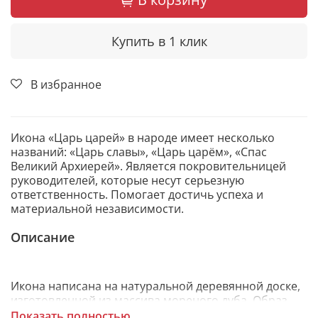
Купить в 1 клик
В избранное
Икона «Царь царей» в народе имеет несколько
названий: «Царь славы», «Царь царём», «Спас
Великий Архиерей». Является покровительницей
руководителей, которые несут серьезную
ответственность. Помогает достичь успеха и
материальной независимости.
Описание
Икона написана на натуральной деревянной доске,
изготовленной из массива мореного дуба. Образ
откопирован с авторского списка методом,
Показать полностью