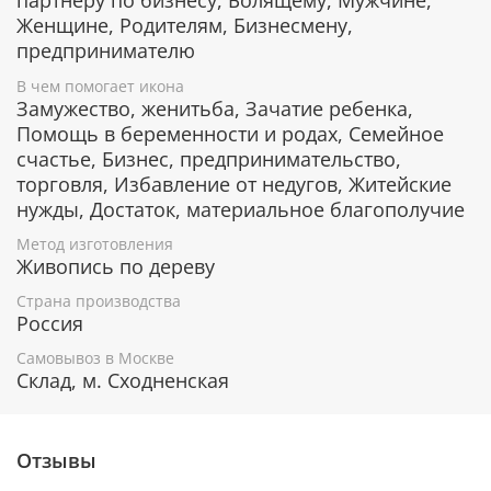
партнеру по бизнесу, Болящему, Мужчине,
Сохранение брака, налаживание отношений,
Женщине, Родителям, Бизнесмену,
сохранение любви между супругами.
предпринимателю
Помощь в бизнесе, торговле,
предпринимательстве, если деньги тратятся не
В чем помогает икона
Замужество, женитьба, Зачатие ребенка,
только на себя, но и на близких или на
благотворительность.
Помощь в беременности и родах, Семейное
счастье, Бизнес, предпринимательство,
торговля, Избавление от недугов, Житейские
нужды, Достаток, материальное благополучие
Гарантия подлинности
Метод изготовления
К каждому живописному образу прикладывается
Живопись по дереву
номерное свидетельство, в котором подробно
расписана вся информация об иконе:
Страна производства
Россия
Имя художника,
Материалы, из которых она изготовлена,
Самовывоз в Москве
Склад, м. Сходненская
Гарантия соответствия канонам Православной
Церкви.
Отзывы
Подарочная упаковка