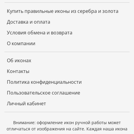
и чудотворения. Преподобный старец стал
принимать приходящих к нему за благословением,
Купить правильные иконы из серебра и золота
советом и духовным утешением. Серафим
Саровский приложил особые усилия к устроению и
Доставка и оплата
расширению Дивеевской женской общины.
Условия обмена и возврата
Дата празднования: 15 января, 1 августа
О компании
Покровительство святого: Святому Серафиму
молятся о защите детей и наставлении их на путь
Об иконах
истинный, об исцелении болезней и несчастных
случаев, о защите от диких зверей.
Контакты
Церкви: Свято-Троицкий Серафимо-Дивеевский
Политика конфиденциальности
женский монастырь, с. Дивеево.
Пользовательское соглашение
Личный кабинет
Внимание: оформление икон ручной работы может
отличаться от изображения на сайте.
Каждая наша икона