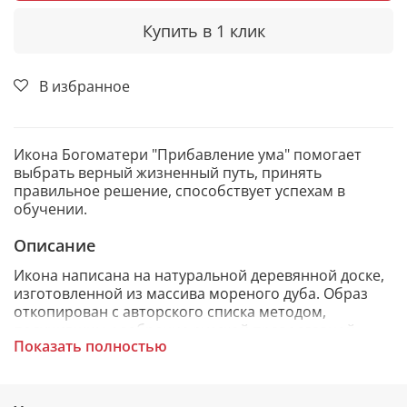
Купить в 1 клик
В избранное
Икона Богоматери "Прибавление ума" помогает
выбрать верный жизненный путь, принять
правильное решение, способствует успехам в
обучении.
Описание
Икона написана на натуральной деревянной доске,
изготовленной из массива мореного дуба. Образ
откопирован с авторского списка методом,
получившим одобрение русской православной
Показать полностью
церкви.