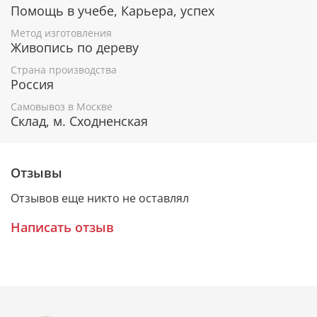
Помощь в учебе, Карьера, успех
Метод изготовления
Живопись по дереву
Гарантия подлинности
Страна производства
К каждому живописному образу прикладывается
Россия
номерное свидетельство, в котором подробно
расписана вся информация об иконе:
Самовывоз в Москве
Склад, м. Сходненская
Имя художника,
Материалы, из которых она изготовлена,
Гарантия соответствия канонам Православной
Отзывы
Церкви.
Отзывов еще никто не оставлял
Подарочная упаковка
Написать отзыв
Каждая икона размещается в красивой деревянной
шкатулке из натурального дерева с откидной
крышкой и замочком.
Очень удобно для особого подарка!