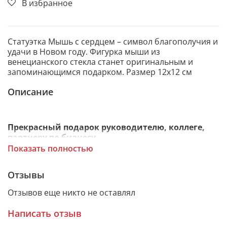
В избранное
Статуэтка Мышь с сердцем – символ благополучия и
удачи в Новом году. Фигурка мыши из
венецианского стекла станет оригинальным и
запоминающимся подарком. Размер 12х12 см
Описание
Прекрасный подарок руководителю, коллеге,
партнеру по бизнесу
Показать полностью
Статуэтка Мышь – символ достатка и благополучия.
Покровительствует решительным людям, которые
Отзывы
умножают свое финансовое благосостояние
честным путем.
Отзывов еще никто не оставлял
Написать отзыв
Идеальный выбор для корпоративного подарка, а