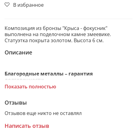
В избранное
Композиция из бронзы "Крыса - фокусник"
выполнена на поделочном камне змеевике.
Статуэтка покрыта золотом. Высота 6 см.
Описание
Благородные металлы – гарантия
долговечности
Показать полностью
Сувенир изготовлен из бронзы и покрыт никелем и
Отзывы
золотом. Художественное литье делает статуэтку
Отзывов еще никто не оставлял
изящной и выразительной с икуссно
проработанными мелкими деталями.
Написать отзыв