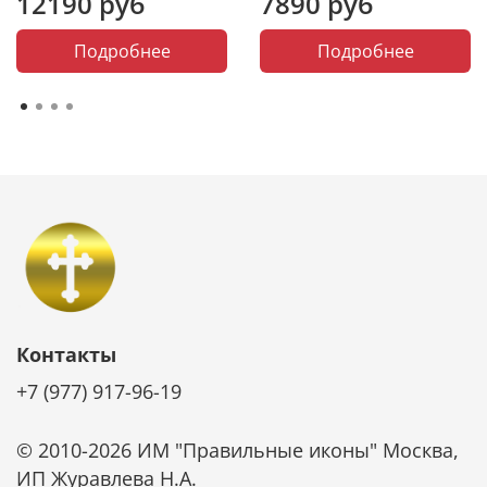
12190 руб
7890 руб
Размер, мм
высота: 6 см
Подробнее
Подробнее
Материал
бронза
Покрытие
золото, никель
Упаковка
коробка фирменная
травление
никелирование
золочение
ювелирные работы
обработка камня
Работы
изготовление мастер-
модели
Контакты
изготовление матрицы
изготовление восковки
+7 (977) 917-96-19
отливка из бронзы
механическая обработка
© 2010-2026 ИМ "Правильные иконы" Москва,
ИП Журавлева Н.А.