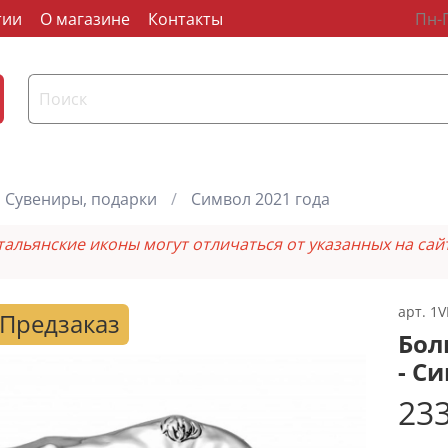
тии
О магазине
Контакты
Пн-П
Сувениры, подарки
Символ 2021 года
тальянские иконы могут отличаться от указанных на сай
арт.
1V
Предзаказ
Бол
- С
233