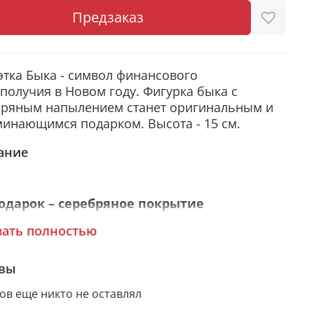
Предзаказ
этка Быка - символ финансового
получия в Новом году. Фигурка быка с
бряным напылением станет оригинальным и
инающимся подарком. Высота - 15 см.
ание
подарок – серебряное покрытие
ка быка сувенирная покрыта слоем чистого
зать полностью
бра 999 пробы. С помощью современных
логий изделию придается особая
вы
фность и выразительность. Статуэтка
ов еще никто не оставлял
овлена из металлической заготовки Miro
r, нижний слой которой состоит из алюминия,