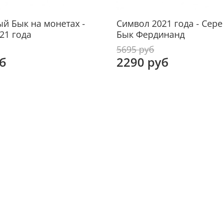
людям
увере
й Бык на монетах -
Символ 2021 года - Сер
ответ
21 года
Бык Фердинанд
Бык с
5695 руб
б
2290 руб
кто т
себе,
консе
вам б
поста
Длина
Высот