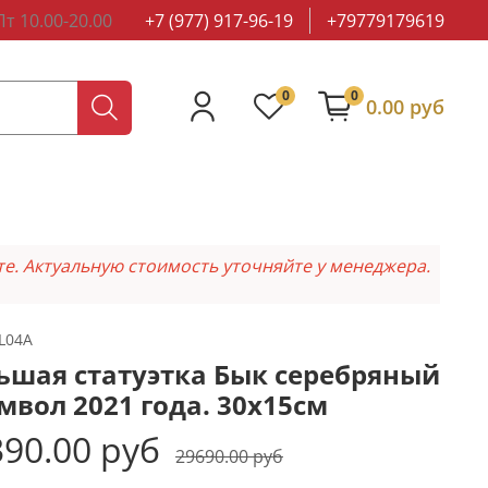
т 10.00-20.00
+7 (977) 917-96-19
+79779179619
0
0
0.00 руб
те. Актуальную стоимость уточняйте у менеджера.
L04A
ьшая статуэтка Бык серебряный
имвол 2021 года. 30х15см
90.00 руб
29690.00 руб