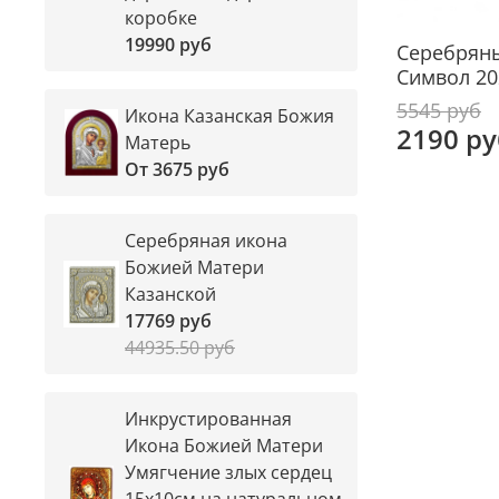
коробке
19990 руб
Серебряны
Символ 20
5545 руб
Икона Казанская Божия
2190 ру
Матерь
От
3675 руб
Серебряная икона
Божией Матери
Казанской
17769 руб
44935.50 руб
Инкрустированная
Икона Божией Матери
Умягчение злых сердец
15х10см на натуральном