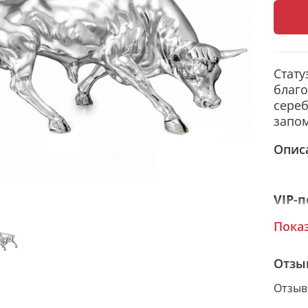
Стату
благо
сере
запом
Опис
VIP-
Фигур
Пока
сере
техно
Отзы
релье
Отзыв
изгот
Silve