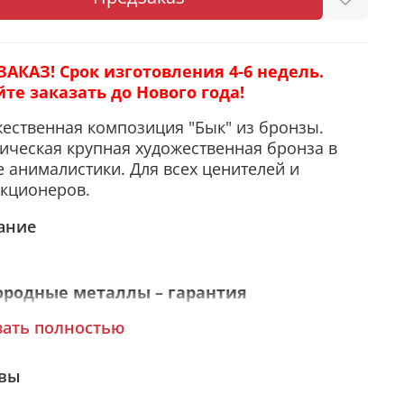
ЗАКАЗ! Срок изготовления 4-6 недель.
йте заказать до Нового года!
ественная композиция "Бык" из бронзы.
ическая крупная художественная бронза в
 анималистики. Для всех ценителей и
кционеров.
ание
ородные металлы – гарантия
овечности
зать полностью
вы
ир изготовлен из бронзы. Художественное