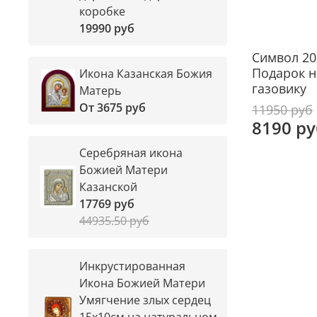
коробке
19990 руб
Символ 20
Подарок н
Икона Казанская Божия
газовику
Матерь
От
3675 руб
11950 руб
8190 ру
Серебряная икона
Божией Матери
Казанской
17769 руб
44935.50 руб
Инкрустированная
Икона Божией Матери
Умягчение злых сердец
15х10см на натуральном