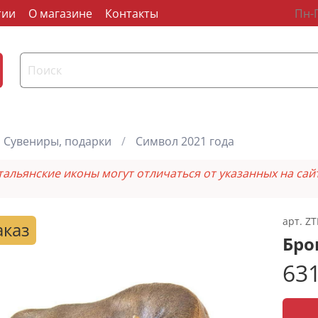
тии
О магазине
Контакты
Пн-П
Сувениры, подарки
Символ 2021 года
тальянские иконы могут отличаться от указанных на сай
арт.
ZT
аказ
Бро
631