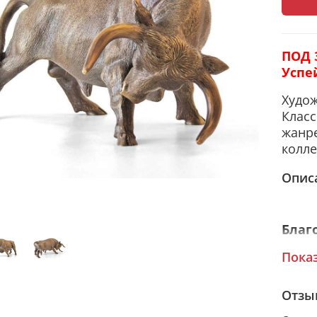
ПОД 
Успе
Худож
К
ласс
жанре
колле
Опис
Благ
долг
Пока
Отзы
Сувен