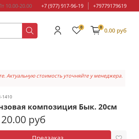
т 10.00-20.00
+7 (977) 917-96-19
+79779179619
0
0
0.00 руб
те. Актуальную стоимость уточняйте у менеджера.
I-1410
нзовая композиция Бык. 20см
20.00 руб
Предзаказ