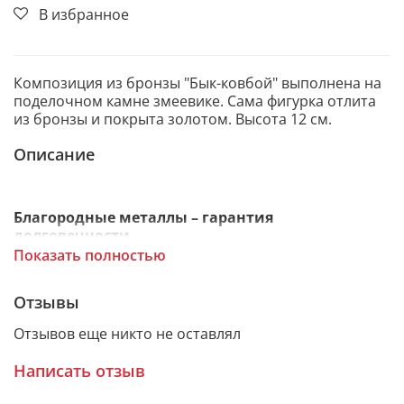
В избранное
Композиция из бронзы "Бык-ковбой" выполнена на
поделочном камне змеевике. Сама фигурка отлита
из бронзы и покрыта золотом. Высота 12 см.
Описание
Благородные металлы – гарантия
долговечности
Показать полностью
Сувенир изготовлен из бронзы и покрыт никелем и
Отзывы
золотом. Художественное литье делает статуэтку
Отзывов еще никто не оставлял
изящной и выразительной с икуссно
проработанными мелкими деталями.
Написать отзыв