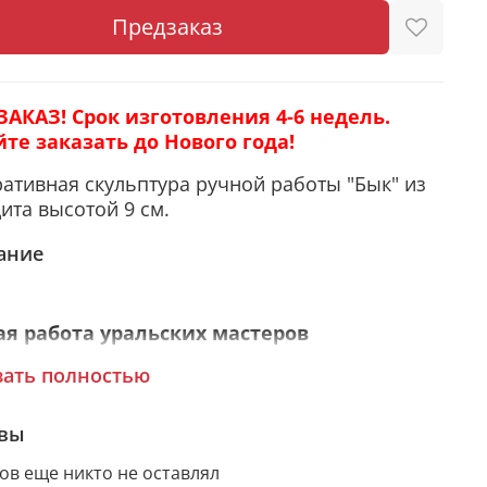
Предзаказ
ЗАКАЗ! Срок изготовления 4-6 недель.
йте заказать до Нового года!
ативная скульптура ручной работы "Бык" из
ита высотой 9 см.
ание
ая работа уральских мастеров
зать полностью
ские мастера прославились на весь мир
вы
и изделиями. У вас есть возможность
ить статуэтку, изготовленную вручную по
ов еще никто не оставлял