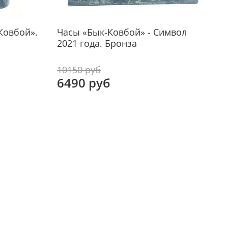
ер, см
15 х 6 х 9
ты
обработка камня
Ковбой».
Часы «Бык-Ковбой» - Символ
2021 года. Бронза
К
10150 руб
1
6490 руб