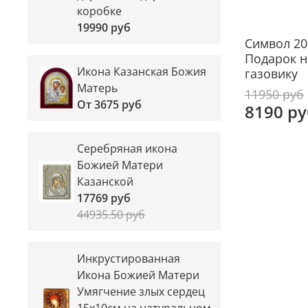
коробке
19990 руб
Символ 20
Подарок н
Икона Казанская Божия
газовику
Матерь
11950 руб
От
3675 руб
8190 ру
Серебряная икона
Божией Матери
Казанской
17769 руб
44935.50 руб
Инкрустированная
Икона Божией Матери
Умягчение злых сердец
15х10см на натуральном