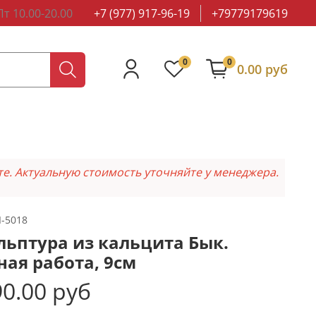
т 10.00-20.00
+7 (977) 917-96-19
+79779179619
0
0
0.00 руб
те. Актуальную стоимость уточняйте у менеджера.
I-5018
льптура из кальцита Бык.
ная работа, 9см
0.00 руб