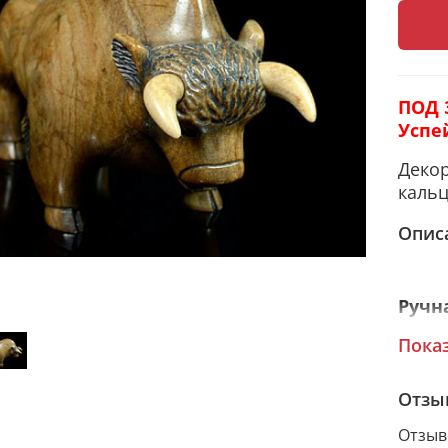
ПОД 
Успе
Декор
кальц
Опис
Ручн
Пока
Ураль
Отзы
своим
получ
Отзыв