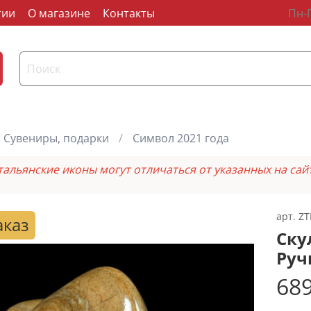
тии
О магазине
Контакты
Пн-П
Сувениры, подарки
Символ 2021 года
тальянские иконы могут отличаться от указанных на сай
арт.
ZT
аказ
Ску
Руч
689