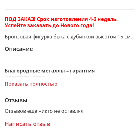
ПОД ЗАКАЗ! Срок изготовления 4-6 недель.
Успейте заказать до Нового года!
Бронзовая фигурка быка с дубинкой высотой 15 см.
Описание
Благородные металлы – гарантия
долговечности
Показать полностью
Сувенир изготовлен из бронзы. Художественное
Отзывы
литье делает статуэтку изящной и выразительной с
Отзывов еще никто не оставлял
искусно проработанными мелкими деталями.
Вес изделия 2 кг.
Написать отзыв