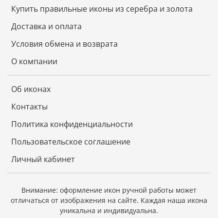
Купить правильные иконы из серебра и золота
Год водяного Тигра способствует самовыражению,
благоприятен для творчества и искусства.
Доставка и оплата
Тигр ценит семью и семейные узы, поэтому не
Условия обмена и возврата
забывайте о своих близких.
О компании
Удачу в делах, в том числе и финансовых, Тигр дарит
тем, кто рискует осознанно, взвесив все
возможности. Хозяин года любит перемены и эти
Об иконах
перемены будут по большей части к лучшему.
Контакты
Политика конфиденциальности
Длина: 29 см.
Пользовательское соглашение
Высота: 13 см.
Личный кабинет
Внимание: оформление икон ручной работы может
отличаться от изображения на сайте.
Каждая наша икона
уникальна и индивидуальна.