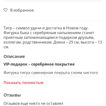
В избранное
Тигр – символ удачи и достатка в Новом году.
Фигурка быка с серебряным напылением станет
приятным запоминающимся подарком друзьям,
коллегам, родственникам. Длина – 29 см, высота – 13
см.
Описание
VIP-подарок – серебряное покрытие
Фигурка тигра сувенирная покрыта слоем чистого
серебра. С помощью современных технологий
изделию придается особая рельефность и
Показать полностью
выразительность. Статуэтка изготовлена из
металлической заготовки Miro Silver, нижний слой
Отзывы
которой состоит из алюминия, а верхний - из
серебра.
Отзывов еще никто не оставлял