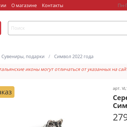
тии
О магазине
Контакты
Пн-П
Сувениры, подарки
Символ 2022 года
тальянские иконы могут отличаться от указанных на сай
арт.
VL
аказ
Сер
Сим
279