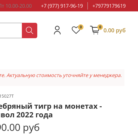
т 10.00-20.00
+7 (977) 917-96-19
+79779179619
0
0
0.00 руб
те. Актуальную стоимость уточняйте у менеджера.
15027T
ебряный тигр на монетах -
вол 2022 года
0.00 руб