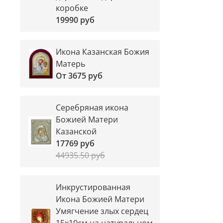
коробке
19990 руб
Икона Казанская Божия
Матерь
От
3675 руб
Серебряная икона
Божией Матери
Казанской
17769 руб
44935.50 руб
Инкрустированная
Икона Божией Матери
Умягчение злых сердец
15х10см на натуральном