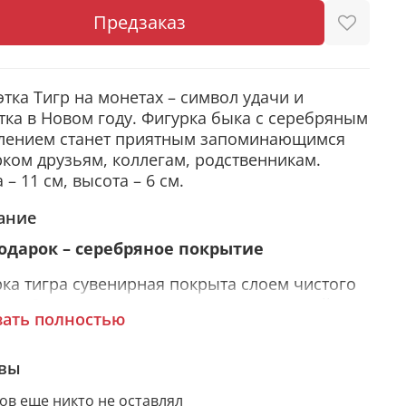
Предзаказ
этка Тигр на монетах – символ удачи и
тка в Новом году. Фигурка быка с серебряным
лением станет приятным запоминающимся
ком друзьям, коллегам, родственникам.
 – 11 см, высота – 6 см.
ание
подарок – серебряное покрытие
ка тигра сувенирная покрыта слоем чистого
бра. С помощью современных технологий
зать полностью
ию придается особая рельефность и
ительность. Статуэтка изготовлена из
лической заготовки Miro Silver, нижний слой
вы
ой состоит из алюминия, а верхний - из
ов еще никто не оставлял