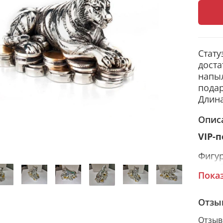
Стату
доста
напы
подар
Длина
Опис
VIP-
Фигур
сере
Пока
издел
выраз
метал
Отзы
котор
Отзыв