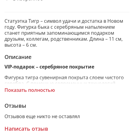
Статуэтка Тигр – символ удачи и достатка в Новом
году. Фигурка быка с серебряным напылением
станет приятным запоминающимся подарком
друзьям, коллегам, родственникам. Длина – 11 см,
высота – 6 см.
Описание
VIP-подарок – серебряное покрытие
Фигурка тигра сувенирная покрыта слоем чистого
серебра. С помощью современных технологий
изделию придается особая рельефность и
Показать полностью
выразительность. Статуэтка изготовлена из
металлической заготовки Miro Silver, нижний слой
Отзывы
которой состоит из алюминия, а верхний - из
серебра.
Отзывов еще никто не оставлял
Написать отзыв