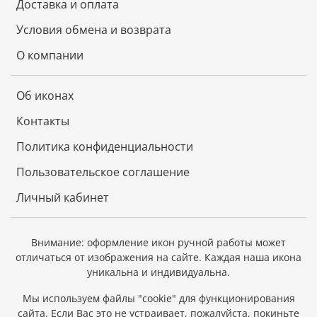
Доставка и оплата
Тигр ценит семью и семейные узы, поэтому не
Условия обмена и возврата
забывайте о своих близких.
О компании
Удачу в делах, в том числе и финансовых, Тигр дарит
тем, кто рискует осознанно, взвесив все
возможности. Хозяин года любит перемены и эти
Об иконах
перемены будут по большей части к лучшему.
Контакты
Политика конфиденциальности
Длина: 11 см.
Пользовательское соглашение
Высота: 6 см.
Личный кабинет
Внимание: оформление икон ручной работы может
отличаться от изображения на сайте.
Каждая наша икона
уникальна и индивидуальна.
Мы используем файлы "cookie" для функционирования
сайта.
Если Вас это не устраивает, пожалуйста, покиньте