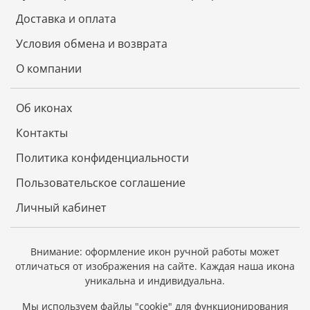
благоприятен для творчества и искусства.
Доставка и оплата
Тигр ценит семью и семейные узы, поэтому не
Условия обмена и возврата
забывайте о своих близких.
О компании
Удачу в делах, в том числе и финансовых, Тигр дарит
тем, кто рискует осознанно, взвесив все
возможности. Хозяин года любит перемены и эти
Об иконах
перемены будут по большей части к лучшему.
Контакты
Политика конфиденциальности
Длина: 12 см.
Пользовательское соглашение
Высота: 9 см.
Личный кабинет
Внимание: оформление икон ручной работы может
отличаться от изображения на сайте.
Каждая наша икона
уникальна и индивидуальна.
Мы используем файлы "cookie" для функционирования