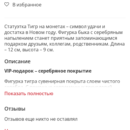
В избранное
Статуэтка Тигр на монетах – символ удачи и
достатка в Новом году. Фигурка быка с серебряным
напылением станет приятным запоминающимся
подарком друзьям, коллегам, родственникам. Длина
– 12 см, высота – 9 см.
Описание
VIP-подарок – серебряное покрытие
Фигурка тигра сувенирная покрыта слоем чистого
серебра. С помощью современных технологий
изделию придается особая рельефность и
Показать полностью
выразительность. Статуэтка изготовлена из
металлической заготовки Miro Silver, нижний слой
Отзывы
которой состоит из алюминия, а верхний - из
серебра.
Отзывов еще никто не оставлял