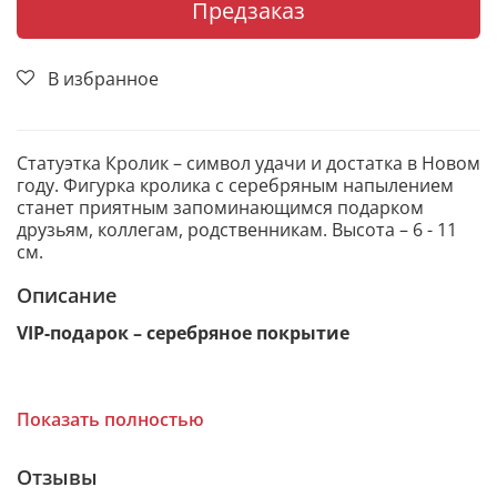
Предзаказ
В избранное
Статуэтка Кролик – символ удачи и достатка в Новом
году. Фигурка кролика с серебряным напылением
станет приятным запоминающимся подарком
друзьям, коллегам, родственникам. Высота – 6 - 11
см.
Описание
VIP-подарок – серебряное покрытие
Фигурка кролика сувенирная покрыта слоем
Показать полностью
чистого серебра. С помощью современных
технологий изделию придается особая рельефность
Отзывы
и выразительность. Статуэтка изготовлена из