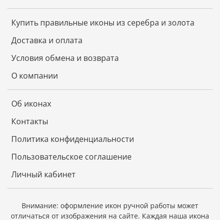
Кролик – знак ласковый и нежный, ценит семью,
помогает обрести и сохранить любовь и семейное
Купить правильные иконы из серебра и золота
счастье. Это символ изобилия, долгой и радостной
Доставка и оплата
жизни.
Условия обмена и возврата
О компании
Год водяного Кролика благоприятен для того, чтобы
заложить фундамент для будущего:
профессионального роста, прибыли, постройки или
Об иконах
покупки дома, создания семьи.
Контакты
Политика конфиденциальности
Кролик – идеальный семьянин и прекрасный
дипломат. Покровительствует романтикам и
Пользовательское соглашение
влюбленным, а также тем, кто работает с людьми:
юристам, учителям, психологам, медикам,
Личный кабинет
соцработникам и др.
Внимание: оформление икон ручной работы может
Удачу в делах Кролик дарит тем, кто «семь раз
отличаться от изображения на сайте.
Каждая наша икона