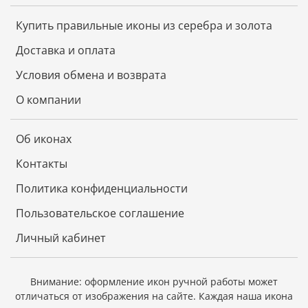
Образы откопированы с авторского списка
методом, получившим одобрение русской
Купить правильные иконы из серебра и золота
православной церкви.
Доставка и оплата
Условия обмена и возврата
Размер складня в сложенном виде 36х24 см.
О компании
В чем помогает икона Спасителя
Об иконах
Иисуса Христа
Контакты
От тяжелых телесных недугов.
Политика конфиденциальности
От завистливых, злых и хитрых людей.
Дает здоровье детям.
Пользовательское соглашение
Приносит мир и благодать в семью.
Дарует силы в трудных ситуациях в быту и на
Личный кабинет
работе.
Помогает справиться с любой бедой.
Внимание: оформление икон ручной работы может
отличаться от изображения на сайте.
Каждая наша икона