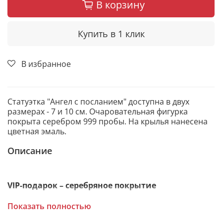
В корзину
Купить в 1 клик
В избранное
Статуэтка "Ангел с посланием" доступна в двух
размерах - 7 и 10 см. Очаровательная фигурка
покрыта серебром 999 пробы. На крылья нанесена
цветная эмаль.
Описание
VIP-подарок – серебряное покрытие
Фигурка Ангел сувенирная покрыта слоем чистого
Показать полностью
серебра 999 пробы. С помощью современных