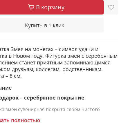
В корзину
Купить в 1 клик
этка Змея на монетах – символ удачи и
тка в Новом году. Фигурка змеи с серебряным
лением станет приятным запоминающимся
ком друзьям, коллегам, родственникам.
а – 8 см.
ание
подарок – серебряное покрытие
ка змеи сувенирная покрыта слоем чистого
ра. С помощью современных технологий изделию
зать полностью
ется особая рельефность и выразительность.