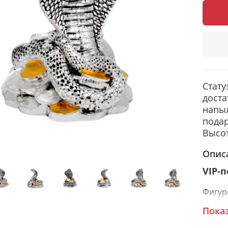
Стату
доста
напы
подар
Высот
Опис
VIP-
Фигур
сереб
Пока
прида