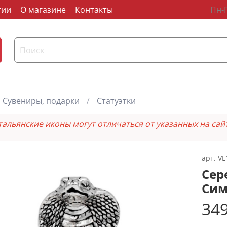
тии
О магазине
Контакты
Пн-П
Сувениры, подарки
Статуэтки
тальянские иконы могут отличаться от указанных на сай
арт.
VL
Сер
Сим
349