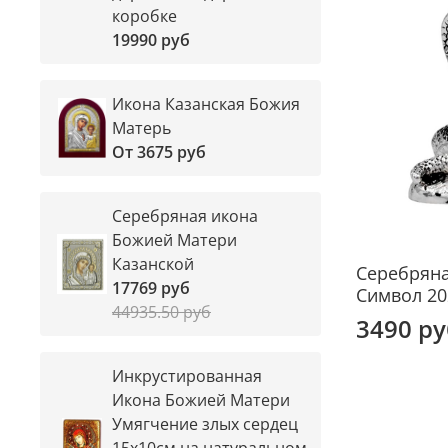
коробке
19990 руб
Икона Казанская Божия
Матерь
От
3675 руб
Серебряная икона
Божией Матери
Казанской
Серебряна
17769 руб
Символ 20
44935.50 руб
3490 ру
Инкрустированная
Икона Божией Матери
Умягчение злых сердец
15х10см на натуральном