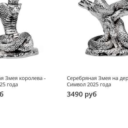
Чтобы
статуэ
прино
году.
Высот
я Змея королева -
Серебряная Змея на дер
25 года
Символ 2025 года
б
3490 руб