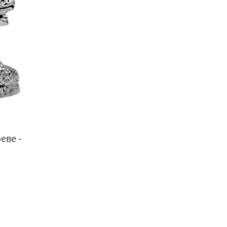
 успех и удача сопутствовали во всем, приобретите
тку Змеи. И пусть она станет талисманом,
сящим счастье и финансовое благополучие в 2025
а: 8 см.
еве -