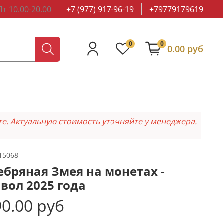
т 10.00-20.00
+7 (977) 917-96-19
+79779179619
0
0
0.00 руб
те. Актуальную стоимость уточняйте у менеджера.
15068
ебряная Змея на монетах -
вол 2025 года
0.00 руб