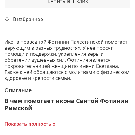
Купить в 1 клик
В избранное
Икона праведной Фотинии Палестинской помогает
верующим в разных трудностях. У нее просят
помощи и поддержки, укрепления веры и
обретении душевных сил. Фотиния является
покровительницей женщин по имени Светлана.
Также к ней обращаются с молитвами о физическом
здоровье и крепости семьи.
Описание
В чем помогает икона Святой Фотинии
Римской
Избавление от душевных терзаний и
Показать полностью
сомнений.
Исцеление от физических недугов, лихорадки,