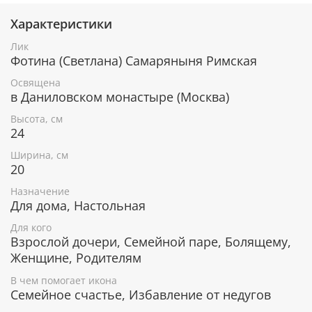
кожных заболеваний, заболеваний опорно-
двигательного аппарата.
Характеристики
Укрепление духа, обретение твердости веры.
Лик
Защита от злых умыслов и деяний.
Фотина (Светлана) Самаряныня Римская
Понимание между разными поколениями.
Благополучие в семье.
Освящена
Преодоление искушений.
в Даниловском монастыре (Москва)
Икона уже освящена
Высота, см
24
Лик изготовлен методом УФ-печати в России.
Ширина, см
Освящен в Даниловском монастыре по всем
20
канонам Православной церкви. Икона поставляется
в коробке с изображением монастыря, к каждой
Назначение
иконе прилагается сертификат.
Для дома, Настольная
Серебряное покрытие, ценные породы
Для кого
дерева
Взрослой дочери, Семейной паре, Болящему,
Женщине, Родителям
Рамка покрыта слоем чистого серебра 925 пробы и
В чем помогает икона
позолотой. С помощью современных технологий
Семейное счастье, Избавление от недугов
изделию придается особая рельефность и
выразительность. Икона изготовлена из