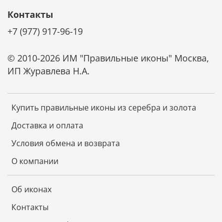
Контакты
Ценные породы дерева, из которых изготовлена
основа иконы, обладают отличной
+7 (977) 917-96-19
износостойкостью, не коробятся от времени и
надолго сохраняют первозданный вид.
© 2010-2026 ИМ "Правильные иконы" Москва,
Не требует специального ухода
ИП Журавлева Н.А.
Икона не требует чистки специальными средствами.
Она не темнеет от времени. Достаточно просто
смахивать с нее пыль мягкой тканью и беречь от
Купить правильные иконы из серебра и золота
царапин. И икона будет радовать красотой и
блеском долгие годы.
Доставка и оплата
Условия обмена и возврата
О компании
Об иконах
Контакты