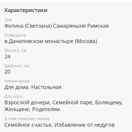
кожных заболеваний, заболеваний опорно-
двигательного аппарата.
Характеристики
Укрепление духа, обретение твердости веры.
Лик
Защита от злых умыслов и деяний.
Фотина (Светлана) Самаряныня Римская
Понимание между разными поколениями.
Благополучие в семье.
Освящена
Преодоление искушений.
в Даниловском монастыре (Москва)
Икона уже освящена
Высота, см
24
Лик изготовлен методом УФ-печати в России.
Ширина, см
Освящен в Даниловском монастыре по всем
20
канонам Православной церкви. Икона поставляется
в коробке с изображением монастыря, к каждой
Назначение
иконе прилагается сертификат.
Для дома, Настольная
Серебряное покрытие, ценные породы
Для кого
дерева
Взрослой дочери, Семейной паре, Болящему,
Женщине, Родителям
Рамка покрыта слоем чистого серебра 925 пробы и
В чем помогает икона
позолотой. С помощью современных технологий
Семейное счастье, Избавление от недугов
изделию придается особая рельефность и
выразительность. Икона изготовлена из