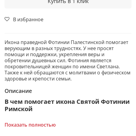
Купить в 1 клик
В избранное
Икона праведной Фотинии Палестинской помогает
верующим в разных трудностях. У нее просят
помощи и поддержки, укрепления веры и
обретении душевных сил. Фотиния является
покровительницей женщин по имени Светлана.
Также к ней обращаются с молитвами о физическом
здоровье и крепости семьи.
Описание
В чем помогает икона Святой Фотинии
Римской
Избавление от душевных терзаний и
Показать полностью
сомнений.
Исцеление от физических недугов, лихорадки,