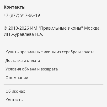
Контакты
Ценные породы дерева, из которых изготовлена
основа иконы, обладают отличной
+7 (977) 917-96-19
износостойкостью, не коробятся от времени и
надолго сохраняют первозданный вид.
© 2010-2026 ИМ "Правильные иконы" Москва,
Не требует специального ухода
ИП Журавлева Н.А.
Икона не требует чистки специальными средствами.
Она не темнеет от времени. Достаточно просто
смахивать с нее пыль мягкой тканью и беречь от
Купить правильные иконы из серебра и золота
царапин. И икона будет радовать красотой и
блеском долгие годы.
Доставка и оплата
Условия обмена и возврата
О компании
Об иконах
Контакты