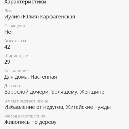
Характеристики
При окончательном оформлении образа
использовались специальные фронтажные грунты,
Лик
выравнивающие лаки и темперные краски. Венец и
Иулия (Юлия) Карфагенская
поля иконы вручную украшены рельефным
орнаментом и натуральным жемчугом или
Освящена
полудрагоценными камнями.
Нет
Высота, см
42
В чем помогает икона Святая
Ширина, см
мученица Иулия (Юлия) Карфагенская
29
Исцеление от различных болезней.
Назначение
Покровительница женщин с именем Юлия.
Для дома, Настенная
Для кого
Взрослой дочери, Болящему, Женщине
Гарантия подлинности
В чем помогает икона
Избавление от недугов, Житейские нужды
К каждому живописному образу прикладывается
номерное свидетельство, в котором подробно
Метод изготовления
расписана вся информация об иконе:
Живопись по дереву