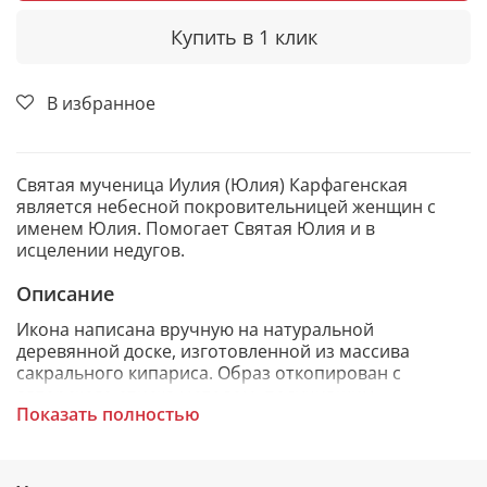
Купить в 1 клик
В избранное
Святая мученица Иулия (Юлия) Карфагенская
является небесной покровительницей женщин с
именем Юлия. Помогает Святая Юлия и в
исцелении недугов.
Описание
Икона написана вручную на натуральной
деревянной доске, изготовленной из массива
сакрального кипариса. Образ откопирован с
авторского списка методом, получившим
Показать полностью
одобрение русской православной церкви.