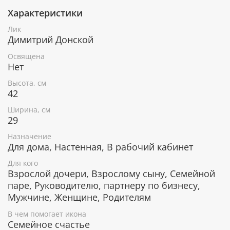
Характеристики
При окончательном оформлении образа
использовались специальные фронтажные грунты,
Лик
выравнивающие лаки и темперные краски. Венец и
Димитрий Донской
поля иконы вручную украшены рельефным
орнаментом и натуральным жемчугом или
Освящена
полудрагоценными камнями.
Нет
Высота, см
42
В чем помогает икона Дмитрия
Ширина, см
Донского
29
Решение политических проблем.
Назначение
Решение дел государственного значения.
Для дома, Настенная, В рабочий кабинет
Урегулирование военных конфликтов.
Для кого
Защита дома от нежелательного вторжения.
Взрослой дочери, Взрослому сыну, Семейной
Сохранение мира и любви в семье.
паре, Руководителю, партнеру по бизнесу,
Сохранение крепкой семьи и супружеской
Мужчине, Женщине, Родителям
верности.
В чем помогает икона
Семейное счастье