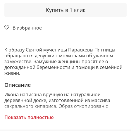
Купить в 1 клик
В избранное
К образу Святой мученицы Параскевы Пятницы
обращаются девушки с молитвами об удачном
замужестве. Замужние женщины просят ее о
догожданной беременности и помощи в семейной
жизни.
Описание
Икона написана вручную на натуральной
деревянной доске, изготовленной из массива
сакрального кипариса. Образ откопирован с
авторского списка методом, получившим
Показать полностью
одобрение русской православной церкви.