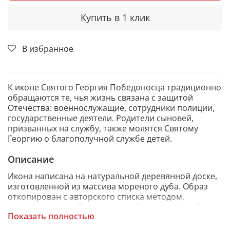
Купить в 1 клик
В избранное
К иконе Святого Георгия Победоносца традиционно
обращаются те, чья жизнь связана с защитой
Отечества: военнослужащие, сотрудники полиции,
государственные деятели. Родители сыновей,
призванных на службу, также молятся Святому
Георгию о благополучной службе детей.
Описание
Икона написана на натуральной деревянной доске,
изготовленной из массива мореного дуба. Образ
откопирован с авторского списка методом,
получившим одобрение русской православной
Показать полностью
церкви.