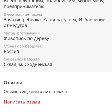
Военнослужащим, полицейским, Бизнесмену,
предпринимателю
Гарантия подлинности
В чем помогает икона
Зачатие ребенка, Карьера, успех, Избавление
К каждому живописному образу прикладывается
от недугов
номерное свидетельство, в котором подробно
расписана вся информация об иконе:
Метод изготовления
Живопись по дереву
Имя художника,
Материалы, из которых она изготовлена,
Страна производства
Гарантия соответствия канонам Православной
Россия
Церкви.
Самовывоз в Москве
Склад, м. Сходненская
Подарочная упаковка
Отзывы
Каждая икона размещается в красивой деревянной
шкатулке из натурального дерева с откидной
Отзывов еще никто не оставлял
крышкой и замочком.
Написать отзыв
Очень удобно для особого подарка!