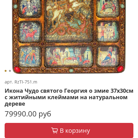
арт.
RzTI-751.m
Икона Чудо святого Георгия о змие 37х30см
с житийными клеймами на натуральном
дереве
79990.00 руб
В корзину