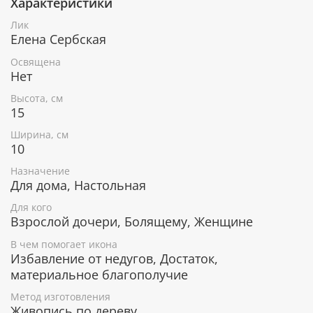
Характеристики
При окончательном оформлении образа
использовались специальные фронтажные грунты,
Лик
выравнивающие лаки и темперные краски. Венец и
Елена Сербская
поля иконы вручную украшены рельефным
орнаментом и натуральным жемчугом или
Освящена
полудрагоценными камнями.
Нет
Высота, см
15
В чем помогает икона Святая
Ширина, см
благоверная княгиня Елена Сербская
10
Помощь в финансовых вопросах, поддержка
Назначение
при материальных трудностях.
Для дома, Настольная
Исцеление от телесных и душевных
Для кого
заболеваний.
Взрослой дочери, Болящему, Женщине
Заступница детей-сирот, людей, лишенных
родных и близких.
В чем помогает икона
Избавление от недугов, Достаток,
материальное благополучие
Гарантия подлинности
Метод изготовления
Живопись по дереву