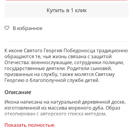
Купить в 1 клик
В избранное
К иконе Святого Георгия Победоносца традиционно
обращаются те, чья жизнь связана с защитой
Отечества: военнослужащие, сотрудники полиции,
государственные деятели. Родители сыновей,
призванных на службу, также молятся Святому
Георгию о благополучной службе детей.
Описание
Икона написана на натуральной деревянной доске,
изготовленной из массива мореного дуба. Образ
откопирован с авторского списка методом,
получившим одобрение русской православной
Показать полностью
церкви.