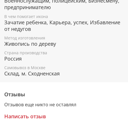
Военнослужащим, полицейским, Бизнесмену,
предпринимателю
Гарантия подлинности
В чем помогает икона
Зачатие ребенка, Карьера, успех, Избавление
К каждому живописному образу прикладывается
от недугов
номерное свидетельство, в котором подробно
расписана вся информация об иконе:
Метод изготовления
Живопись по дереву
Имя художника,
Материалы, из которых она изготовлена,
Страна производства
Гарантия соответствия канонам Православной
Россия
Церкви.
Самовывоз в Москве
Склад, м. Сходненская
Подарочная упаковка
Отзывы
Каждая икона размещается в красивой деревянной
шкатулке из натурального дерева с откидной
Отзывов еще никто не оставлял
крышкой и замочком.
Написать отзыв
Очень удобно для особого подарка!