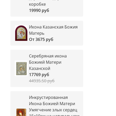
коробке
19990 руб
Икона Казанская Божия
Матерь
От
3675 руб
Серебряная икона
Божией Матери
Казанской
17769 руб
44935.50 руб
Инкрустированная
Икона Божией Матери
Умягчение злых сердец
15х10см на натуральном