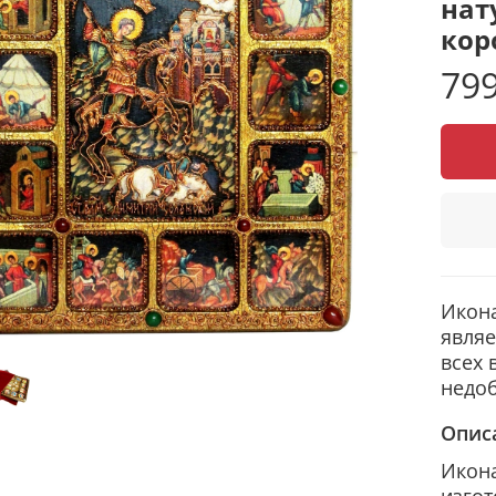
нат
кор
799
Икон
являе
всех 
недоб
Опис
Икона