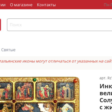
тии
О магазине
Контакты
Пн-П
Святые
тальянские иконы могут отличаться от указанных на сай
арт.
Rz
Инк
вел
Сол
с ж