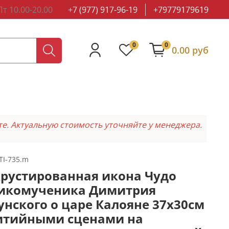
т 10.00-20.00
+7 (977) 917-96-19
+79779179619
0
0
0.00 руб
те. Актуальную стоимость уточняйте у менеджера.
TI-735.m
рустированная икона Чудо
икомученика Димитрия
унского о царе Калояне 37х30см
итийными сценами на