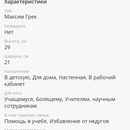
Характеристики
При окончательном оформлении образа
использовались специальные фронтажные грунты,
Лик
выравнивающие лаки и темперные краски. Венец и
Максим Грек
поля иконы вручную украшены рельефным
орнаментом и натуральным жемчугом или
Освящена
полудрагоценными камнями.
Нет
Высота, см
29
В чем помогает икона Преподобный
Ширина, см
Максим Грек
21
Исцеление различных болезней.
Назначение
Укрепление веры и духа.
В детскую, Для дома, Настенная, В рабочий
Обретение сил при несправедливых гонениях и
кабинет
притеснениях.
Для кого
Избавление от уныния и депрессии.
Учащемуся, Болящему, Учителям, научным
Покровительствует учащимся, студентам,
сотрудникам
переводчикам, ученым.
В чем помогает икона
Помощь в учебе, Избавление от недугов
Гарантия подлинности