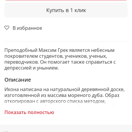
Купить в 1 клик
В избранное
Преподобный Максим Грек является небесным
покровителем студентов, учеников, ученых,
переводчиков. Он помогает также справиться с
депрессией и унынием.
Описание
Икона написана на натуральной деревянной доске,
изготовленной из массива мореного дуба. Образ
откопирован с авторского списка методом,
получившим одобрение русской православной
Показать полностью
церкви.