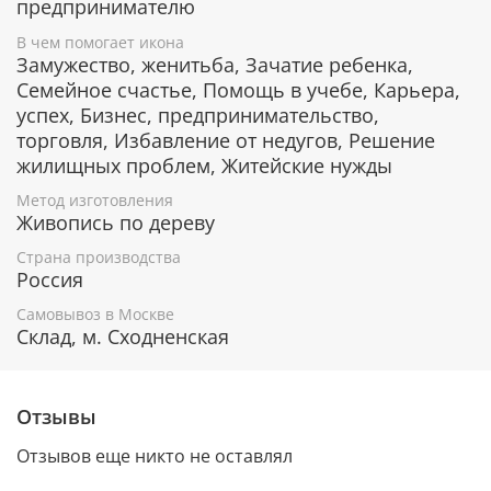
предпринимателю
В чем помогает икона
Гарантия подлинности
Замужество, женитьба, Зачатие ребенка,
Семейное счастье, Помощь в учебе, Карьера,
К каждому живописному образу прикладывается
успех, Бизнес, предпринимательство,
номерное свидетельство, в котором подробно
торговля, Избавление от недугов, Решение
расписана вся информация об иконе:
жилищных проблем, Житейские нужды
Имя художника,
Метод изготовления
Материалы, из которых она изготовлена,
Живопись по дереву
Гарантия соответствия канонам Православной
Церкви.
Страна производства
Россия
Самовывоз в Москве
Подарочная упаковка
Склад, м. Сходненская
Каждая икона размещается в красивой деревянной
шкатулке из натурального дерева с откидной
крышкой и замочком.
Отзывы
Очень удобно для особого подарка!
Отзывов еще никто не оставлял