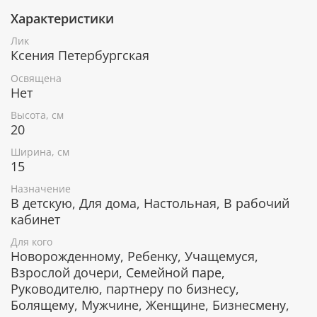
Характеристики
При окончательном оформлении образа
использовались специальные фронтажные грунты,
Лик
выравнивающие лаки и темперные краски. Венец и
Ксения Петербургская
поля иконы вручную украшены рельефным
орнаментом и натуральным жемчугом или
Освящена
полудрагоценными камнями.
Нет
Высота, см
20
В чем помогает икона Блаженной
Ширина, см
Ксении Петербургской
15
От любых телесных недугов.
Назначение
Поиск любимого человека.
В детскую, Для дома, Настольная, В рабочий
Удачное замужество.
кабинет
Обращаются к ней с просьбой о беременности.
Для кого
Родители просят помощи в воспитании детей.
Новорожденному, Ребенку, Учащемуся,
Помогает добиться успеха, в том числе в
Взрослой дочери, Семейной паре,
бизнесе.
Помогает в торговле.
Руководителю, партнеру по бизнесу,
Дает силы в трудных жизненных ситуациях.
Болящему, Мужчине, Женщине, Бизнесмену,