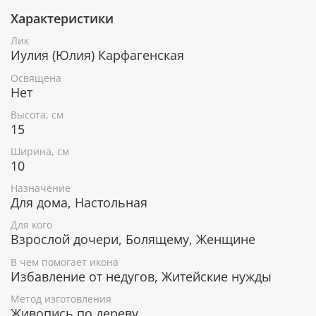
Характеристики
При окончательном оформлении образа
использовались специальные фронтажные грунты,
Лик
выравнивающие лаки и темперные краски. Венец и
Иулия (Юлия) Карфагенская
поля иконы вручную украшены рельефным
орнаментом и натуральным жемчугом или
Освящена
полудрагоценными камнями.
Нет
Высота, см
15
В чем помогает икона Святая
Ширина, см
мученица Иулия (Юлия) Карфагенская
10
Исцеление от различных болезней.
Назначение
Покровительница женщин с именем Юлия.
Для дома, Настольная
Для кого
Взрослой дочери, Болящему, Женщине
Гарантия подлинности
В чем помогает икона
Избавление от недугов, Житейские нужды
К каждому живописному образу прикладывается
номерное свидетельство, в котором подробно
Метод изготовления
расписана вся информация об иконе:
Живопись по дереву