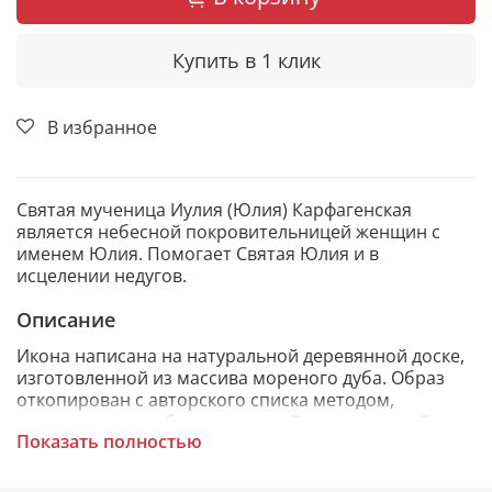
Купить в 1 клик
В избранное
Святая мученица Иулия (Юлия) Карфагенская
является небесной покровительницей женщин с
именем Юлия. Помогает Святая Юлия и в
исцелении недугов.
Описание
Икона написана на натуральной деревянной доске,
изготовленной из массива мореного дуба. Образ
откопирован с авторского списка методом,
получившим одобрение русской православной
Показать полностью
церкви.