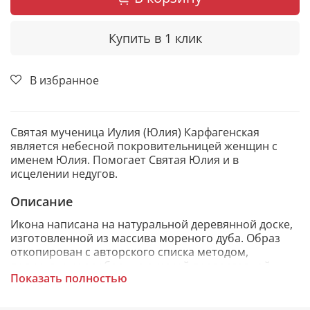
Купить в 1 клик
В избранное
Святая мученица Иулия (Юлия) Карфагенская
является небесной покровительницей женщин с
именем Юлия. Помогает Святая Юлия и в
исцелении недугов.
Описание
Икона написана на натуральной деревянной доске,
изготовленной из массива мореного дуба. Образ
откопирован с авторского списка методом,
получившим одобрение русской православной
Показать полностью
церкви.