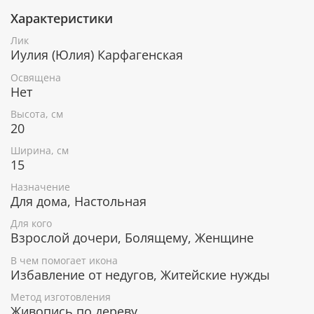
Характеристики
При окончательном оформлении образа
использовались специальные фронтажные грунты,
Лик
выравнивающие лаки и темперные краски. Венец и
Иулия (Юлия) Карфагенская
поля иконы вручную украшены рельефным
орнаментом и натуральным жемчугом или
Освящена
полудрагоценными камнями.
Нет
Высота, см
20
В чем помогает икона Святая
Ширина, см
мученица Иулия (Юлия) Карфагенская
15
Исцеление от различных болезней.
Назначение
Покровительница женщин с именем Юлия.
Для дома, Настольная
Для кого
Взрослой дочери, Болящему, Женщине
Гарантия подлинности
В чем помогает икона
Избавление от недугов, Житейские нужды
К каждому живописному образу прикладывается
номерное свидетельство, в котором подробно
Метод изготовления
расписана вся информация об иконе:
Живопись по дереву