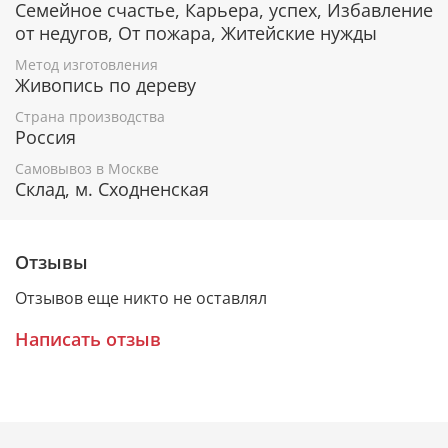
Семейное счастье, Карьера, успех, Избавление
печали.
от недугов, От пожара, Житейские нужды
Помощь и поддержка при начале нового дела,
во всех добрых начинаниях.
Метод изготовления
Живопись по дереву
Страна производства
Гарантия подлинности
Россия
К каждому живописному образу прикладывается
Самовывоз в Москве
Склад, м. Сходненская
номерное свидетельство, в котором подробно
расписана вся информация об иконе:
Имя художника,
Отзывы
Материалы, из которых она изготовлена,
Гарантия соответствия канонам Православной
Отзывов еще никто не оставлял
Церкви.
Написать отзыв
Подарочная упаковка
Каждая икона размещается в красивой деревянной
шкатулке из натурального дерева с откидной