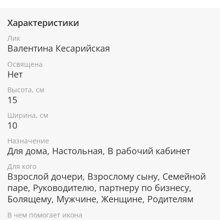
Характеристики
При окончательном оформлении образа
использовались специальные фронтажные грунты,
Лик
выравнивающие лаки и темперные краски. Венец и
Валентина Кесарийская
поля иконы вручную украшены рельефным
орнаментом и натуральным жемчугом или
Освящена
полудрагоценными камнями.
Нет
Высота, см
15
В чем помогает икона Святая
Ширина, см
мученица Валентина Кесарийская
10
Сохранение мира, любви и уважения в семье.
Назначение
Защита от опасностей и жизненных невзгод.
Для дома, Настольная, В рабочий кабинет
Защита от чрезвычайных ситуаций природных
Для кого
катаклизмов.
Взрослой дочери, Взрослому сыну, Семейной
Дарование смелости, мужества,
паре, Руководителю, партнеру по бизнесу,
целеустремленности.
Болящему, Мужчине, Женщине, Родителям
Помощь в трудных жизненных ситуациях.
Исцеление от физических недугов.
В чем помогает икона
Укрепление веры, избавление от отчаяния и