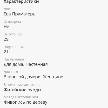
Характеристики
Лик
При окончательном оформлении образа
Ева Праматерь
использовались специальные фронтажные грунты,
выравнивающие лаки и темперные краски. Венец и
Освящена
поля иконы вручную украшены рельефным
Нет
орнаментом и натуральным жемчугом или
Высота, см
полудрагоценными камнями.
29
В чем помогает икона Святая праматерь Ева
Ширина, см
21
Небесная покровительница женщин с именем
Ева.
Назначение
Бережет от ошибок.
Для дома, Настенная
Помогает принять правильное решение.
Для кого
Взрослой дочери, Женщине
Гарантия подлинности
В чем помогает икона
Житейские нужды
К каждому живописному образу прикладывается
номерное свидетельство, в котором подробно
Метод изготовления
Живопись по дереву
расписана вся информация об иконе: