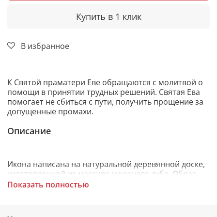
Купить в 1 клик
В избранное
К Святой праматери Еве обращаются с молитвой о
помощи в принятии трудных решений. Святая Ева
помогает не сбиться с пути, получить прощение за
допущенные промахи.
Описание
Икона написана на натуральной деревянной доске,
изготовленной из массива мореного дуба. Образ
откопирован с авторского списка методом,
Показать полностью
получившим одобрение русской православной
церкви.