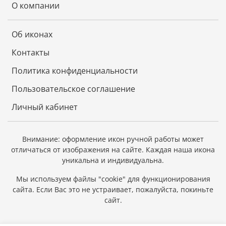
О компании
своему и по образу своему (Быт. 5, 3).
И пошло потомство греховное, и стала населяться
Об иконах
земля людьми, имеющими болезнь души. Но
обетование Божие, произнесенное еще в раю,
Контакты
хранилось в сердцах потомков Адама: человечество
ждало Спасителя мира.
Политика конфиденциальности
Пользовательское соглашение
Личный кабинет
Внимание: оформление икон ручной работы может
отличаться от изображения на сайте.
Каждая наша икона
уникальна и индивидуальна.
Мы используем файлы "cookie" для функционирования
сайта.
Если Вас это не устраивает, пожалуйста, покиньте
сайт.