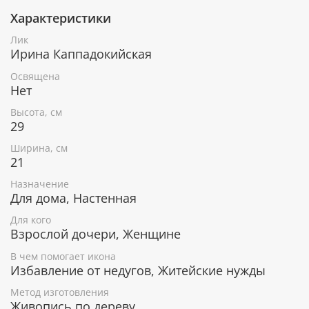
Характеристики
При окончательном оформлении образа
использовались специальные фронтажные грунты,
Лик
выравнивающие лаки и темперные краски. Венец и
Ирина Каппадокийская
поля иконы вручную украшены рельефным
орнаментом и натуральным жемчугом или
Освящена
полудрагоценными камнями.
Нет
Высота, см
29
В чем помогает икона Святая
Ширина, см
преподобная Ирина Каппадокийская
21
Заступница женщин по имени Ирина.
Назначение
Для дома, Настенная
Для кого
Гарантия подлинности
Взрослой дочери, Женщине
В чем помогает икона
К каждому живописному образу прикладывается
Избавление от недугов, Житейские нужды
номерное свидетельство, в котором подробно
расписана вся информация об иконе:
Метод изготовления
Живопись по дереву