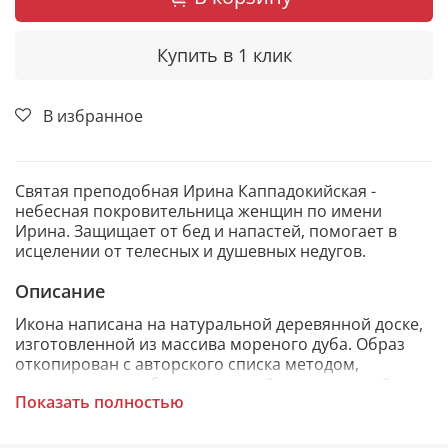
Купить в 1 клик
В избранное
Святая преподобная Ирина Каппадокийская -
небесная покровительница женщин по имени
Ирина. Защищает от бед и напастей, помогает в
исцелении от телесных и душевных недугов.
Описание
Икона написана на натуральной деревянной доске,
изготовленной из массива мореного дуба. Образ
откопирован с авторского списка методом,
получившим одобрение русской православной
Показать полностью
церкви.