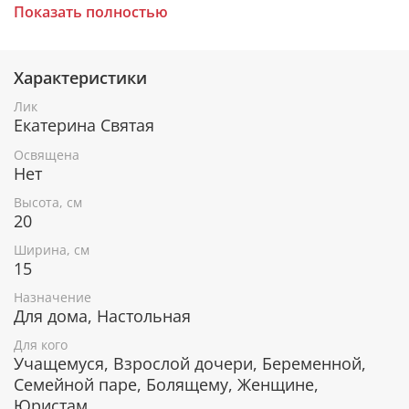
Показать полностью
церкви.
Характеристики
При окончательном оформлении образа
использовались специальные фронтажные грунты,
Лик
выравнивающие лаки и темперные краски. Венец и
Екатерина Святая
поля иконы вручную украшены рельефным
орнаментом.
Освящена
Нет
Высота, см
В чем помогает икона Святая
20
Великомученница Екатерина
Ширина, см
15
Удачное замужество.
Сохранение любви и мира в семье, укрепление
Назначение
брачных уз.
Для дома, Настольная
Помощь в беременности и родах.
Для кого
Рождение здоровых детей.
Учащемуся, Взрослой дочери, Беременной,
Обретение мудрости, кротости и укрепление
Семейной паре, Болящему, Женщине,
веры.
Юристам
Исцеление от болезней.