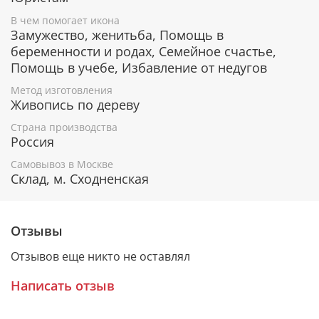
Помощь в освоении новых знаний, в учебе и
В чем помогает икона
сдаче экзаменов.
Замужество, женитьба, Помощь в
Помощь в юридических делах.
беременности и родах, Семейное счастье,
Помощь в учебе, Избавление от недугов
Гарантия подлинности
Метод изготовления
Живопись по дереву
К каждому живописному образу прикладывается
Страна производства
номерное свидетельство, в котором подробно
Россия
расписана вся информация об иконе:
Самовывоз в Москве
Имя художника,
Склад, м. Сходненская
Материалы, из которых она изготовлена,
Гарантия соответствия канонам Православной
Церкви.
Отзывы
Отзывов еще никто не оставлял
Подарочная упаковка
Написать отзыв
Каждая икона размещается в красивой деревянной
шкатулке из натурального дерева с откидной